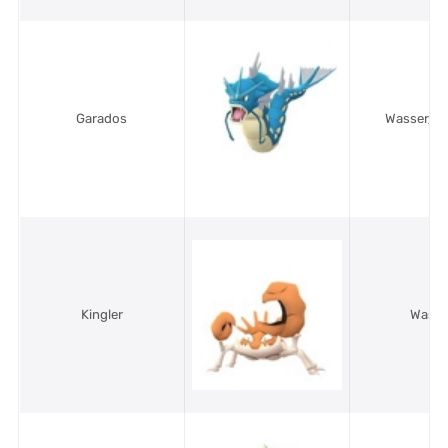
Garados
Wasser/Fl
Kingler
Wasse