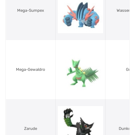
Mega-Sumpex
Wasser/B
Mega-Gewaldro
Gras
Zarude
Dunkel/