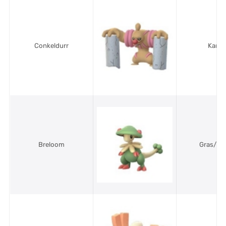
Conkeldurr
Kamp
Breloom
Gras/Ka