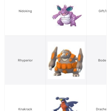
Nidoking
Gift/Bo
Rhyperior
Boden/F
Knakrack
Drache/B