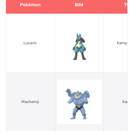
Pokémon
Bild
Typ
Lucario
Kampf/S
Machamp
Kamp