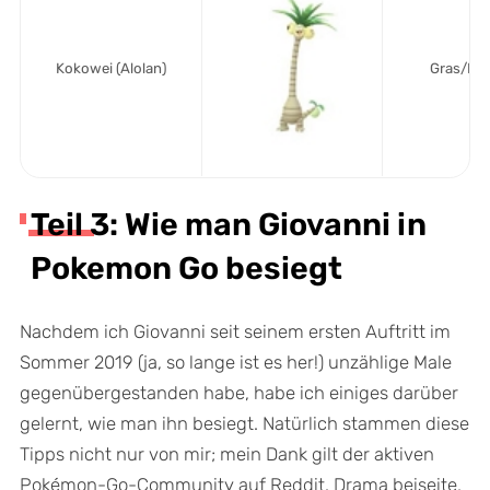
Kokowei (Alolan)
Gras/Dr
Teil 3: Wie man Giovanni in
Pokemon Go besiegt
Nachdem ich Giovanni seit seinem ersten Auftritt im
Sommer 2019 (ja, so lange ist es her!) unzählige Male
gegenübergestanden habe, habe ich einiges darüber
gelernt, wie man ihn besiegt. Natürlich stammen diese
Tipps nicht nur von mir; mein Dank gilt der aktiven
Pokémon-Go-Community auf Reddit. Drama beiseite,