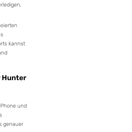
rledigen,
sierten
as
rts kannst
und
r Hunter
iPhone und
s
ns genauer