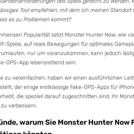
tandortanforderungen des Spiels gerecht zu werden. K
lässiges Tool empfehlen, mit dem ich meinen Standort 
ass es zu Problemen kommt?
immensen Popularität setzt Monster Hunter Now, wie vi
AR-Spiele, auf reale Bewegungen für optimales Gamepl
rumlaufen, nur um voranzukommen, kann jedoch lästig 
ke-GPS-App lebensrettend sein.
e zu vereinfachen, haben wir einen ausführlichen Lei
ellt, der einige erstklassige Fake-GPS-Apps für iPho
rhebt, die speziell darauf zugeschnitten sind, Ihr Mons
 zu verbessern.
Gründe, warum Sie Monster Hunter Now 