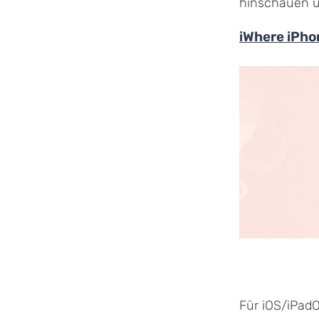
hinschauen u
iWhere iPh
Für iOS/iPadO