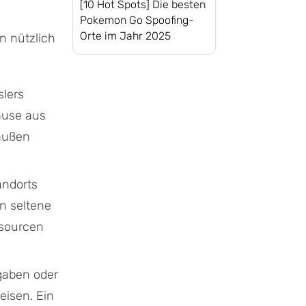
[10 Hot Spots] Die besten
Pokemon Go Spoofing-
Orte im Jahr 2025
n nützlich
slers
ause aus
raußen
ndorts
n seltene
ssourcen
aben oder
eisen. Ein