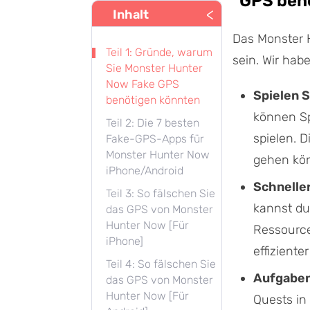
GPS ben
<
Inhalt
Das Monster 
Teil 1: Gründe, warum
sein. Wir ha
Sie Monster Hunter
Now Fake GPS
Spielen S
benötigen könnten
können Sp
Teil 2: Die 7 besten
spielen. D
Fake-GPS-Apps für
Monster Hunter Now
gehen kön
iPhone/Android
Schnelle
Teil 3: So fälschen Sie
kannst du
das GPS von Monster
Hunter Now [Für
Ressource
iPhone]
effizient
Teil 4: So fälschen Sie
Aufgaben
das GPS von Monster
Hunter Now [Für
Quests in