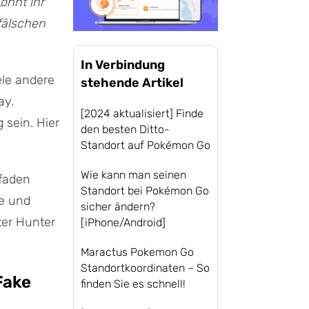
önnt ihr
fälschen
In Verbindung
ele andere
stehende Artikel
ay.
[2024 aktualisiert] Finde
sein. Hier
den besten Ditto-
Standort auf Pokémon Go
Wie kann man seinen
tfaden
Standort bei Pokémon Go
ne und
sicher ändern?
ter Hunter
[iPhone/Android]
Maractus Pokemon Go
Standortkoordinaten – So
Fake
finden Sie es schnell!