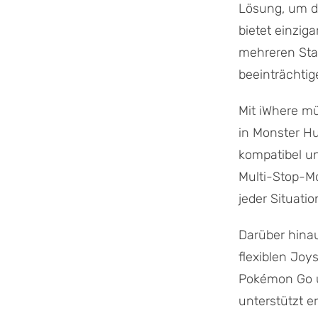
Lösung, um d
bietet einzig
mehreren Stan
beeinträchtig
Mit iWhere mü
in Monster Hu
kompatibel un
Multi-Stop-Mo
jeder Situati
Darüber hina
flexiblen Joy
Pokémon Go 
unterstützt e