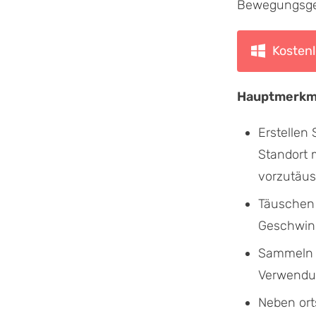
Bewegungsges
Kosten
Hauptmerkm
Erstellen
Standort 
vorzutäu
Täuschen 
Geschwind
Sammeln u
Verwendun
Neben ort