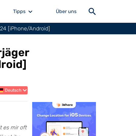
Tipps
Über uns
024 [iPhone/Android]
rjäger
roid]
Deutsch
 es mir oft