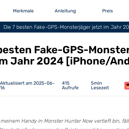
Merkmale
Anleitung
Preis
Die 7 besten Fake-GPS-Monsterjäger jetzt im Jahr 2
 besten Fake-GPS-Monste
 im Jahr 2024 [iPhone/And
Aktualisiert am 2025-06-
415
5min
16
Aufrufe
Lesezeit
meinem Handy in Monster Hunter Now vertieft bin, fällt