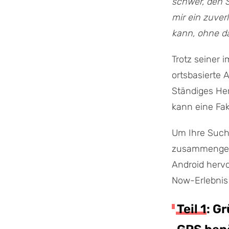
schwer, den S
mir ein zuver
kann, ohne d
Trotz seiner 
ortsbasierte 
Ständiges He
kann eine Fa
Um Ihre Such
zusammengest
Android hervo
Now-Erlebnis
Teil 1: 