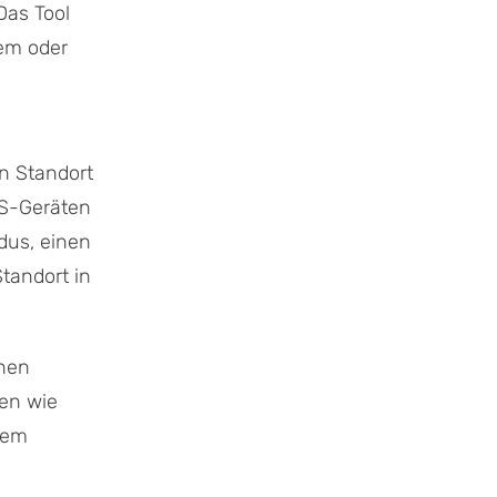
Das Tool
nem oder
en Standort
OS-Geräten
dus, einen
tandort in
inen
len wie
dem