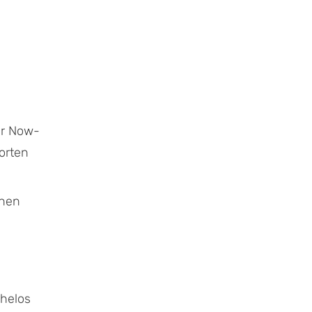
er Now-
orten
chen
helos