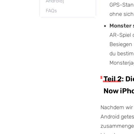
Android]
GPS-Stand
FAQs
ohne sich
Monster s
AR-Spiel 
Besiegen 
du bestim
Monsterjag
Teil 2: 
Now iPh
Nachdem wir 
Android gete
zusammengeste