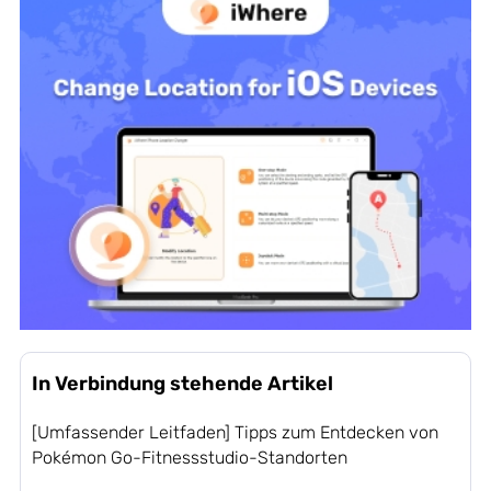
In Verbindung stehende Artikel
[Umfassender Leitfaden] Tipps zum Entdecken von
Pokémon Go-Fitnessstudio-Standorten