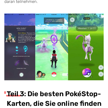
daran teilnehmen.
Teil 3: Die besten PokéStop-
Karten, die Sie online finden