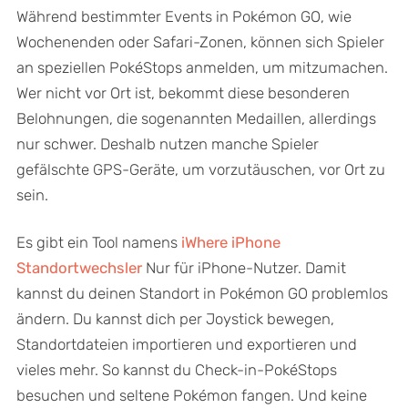
Während bestimmter Events in Pokémon GO, wie
Wochenenden oder Safari-Zonen, können sich Spieler
an speziellen PokéStops anmelden, um mitzumachen.
Wer nicht vor Ort ist, bekommt diese besonderen
Belohnungen, die sogenannten Medaillen, allerdings
nur schwer. Deshalb nutzen manche Spieler
gefälschte GPS-Geräte, um vorzutäuschen, vor Ort zu
sein.
Es gibt ein Tool namens
iWhere iPhone
Standortwechsler
Nur für iPhone-Nutzer. Damit
kannst du deinen Standort in Pokémon GO problemlos
ändern. Du kannst dich per Joystick bewegen,
Standortdateien importieren und exportieren und
vieles mehr. So kannst du Check-in-PokéStops
besuchen und seltene Pokémon fangen. Und keine