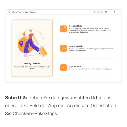
Schritt 3:
Geben Sie den gewünschten Ort in das
obere linke Feld der App ein. An diesem Ort erhalten
Sie Check-in-PokéStops.