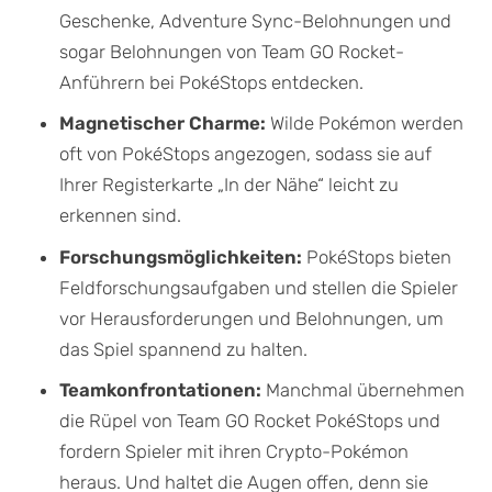
Geschenke, Adventure Sync-Belohnungen und
sogar Belohnungen von Team GO Rocket-
Anführern bei PokéStops entdecken.
Magnetischer Charme:
Wilde Pokémon werden
oft von PokéStops angezogen, sodass sie auf
Ihrer Registerkarte „In der Nähe“ leicht zu
erkennen sind.
Forschungsmöglichkeiten:
PokéStops bieten
Feldforschungsaufgaben und stellen die Spieler
vor Herausforderungen und Belohnungen, um
das Spiel spannend zu halten.
Teamkonfrontationen:
Manchmal übernehmen
die Rüpel von Team GO Rocket PokéStops und
fordern Spieler mit ihren Crypto-Pokémon
heraus. Und haltet die Augen offen, denn sie