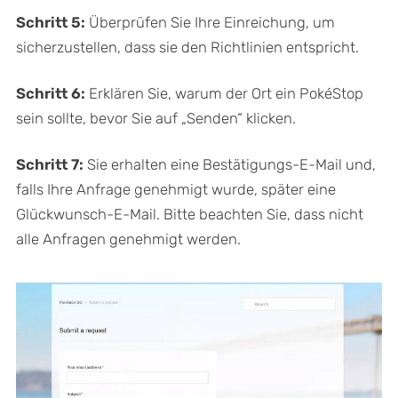
Schritt 5:
Überprüfen Sie Ihre Einreichung, um
sicherzustellen, dass sie den Richtlinien entspricht.
Schritt 6:
Erklären Sie, warum der Ort ein PokéStop
sein sollte, bevor Sie auf „Senden“ klicken.
Schritt 7:
Sie erhalten eine Bestätigungs-E-Mail und,
falls Ihre Anfrage genehmigt wurde, später eine
Glückwunsch-E-Mail. Bitte beachten Sie, dass nicht
alle Anfragen genehmigt werden.