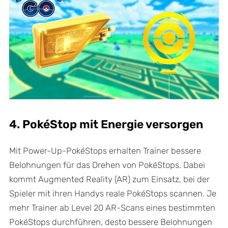
4. PokéStop mit Energie versorgen
Mit Power-Up-PokéStops erhalten Trainer bessere
Belohnungen für das Drehen von PokéStops. Dabei
kommt Augmented Reality (AR) zum Einsatz, bei der
Spieler mit ihren Handys reale PokéStops scannen. Je
mehr Trainer ab Level 20 AR-Scans eines bestimmten
PokéStops durchführen, desto bessere Belohnungen