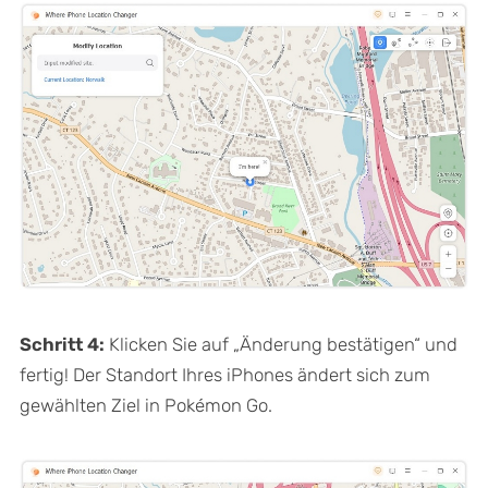
Schritt 4:
Klicken Sie auf „Änderung bestätigen“ und
fertig! Der Standort Ihres iPhones ändert sich zum
gewählten Ziel in Pokémon Go.