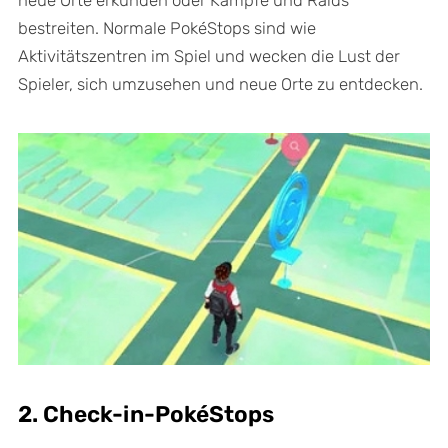
bestreiten. Normale PokéStops sind wie
Aktivitätszentren im Spiel und wecken die Lust der
Spieler, sich umzusehen und neue Orte zu entdecken.
2. Check-in-PokéStops