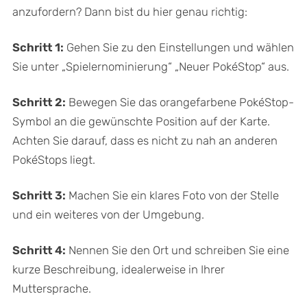
anzufordern? Dann bist du hier genau richtig:
Schritt 1:
Gehen Sie zu den Einstellungen und wählen
Sie unter „Spielernominierung“ „Neuer PokéStop“ aus.
Schritt 2:
Bewegen Sie das orangefarbene PokéStop-
Symbol an die gewünschte Position auf der Karte.
Achten Sie darauf, dass es nicht zu nah an anderen
PokéStops liegt.
Schritt 3:
Machen Sie ein klares Foto von der Stelle
und ein weiteres von der Umgebung.
Schritt 4:
Nennen Sie den Ort und schreiben Sie eine
kurze Beschreibung, idealerweise in Ihrer
Muttersprache.