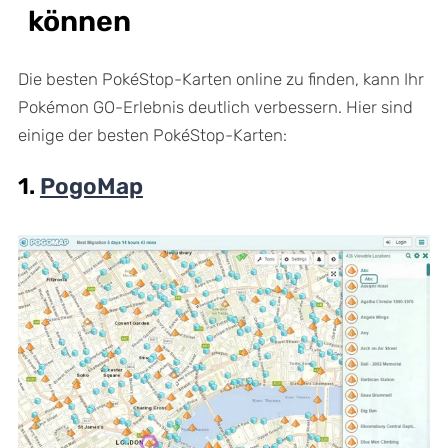
können
Die besten PokéStop-Karten online zu finden, kann Ihr
Pokémon GO-Erlebnis deutlich verbessern. Hier sind
einige der besten PokéStop-Karten:
1.
PogoMap