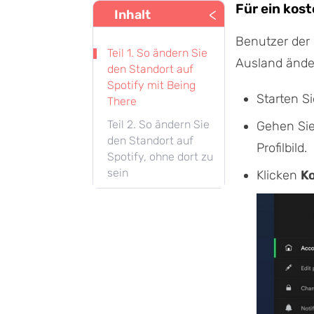
Für ein kos
<
Inhalt
Benutzer der 
Teil 1. So ändern Sie
Ausland änder
den Standort auf
Spotify mit Being
Starten Si
There
Teil 2. So ändern Sie
Gehen Sie 
den Standort auf
Profilbild.
Spotify, ohne dort zu
sein
Klicken
K