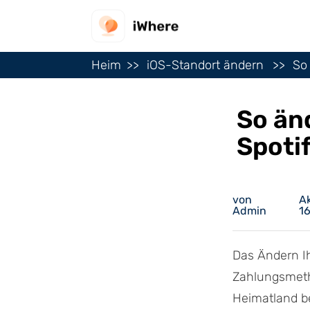
Heim
iOS-Standort ändern
So
So än
Spoti
von
Ak
Admin
1
Das Ändern Ih
Zahlungsmeth
Heimatland b