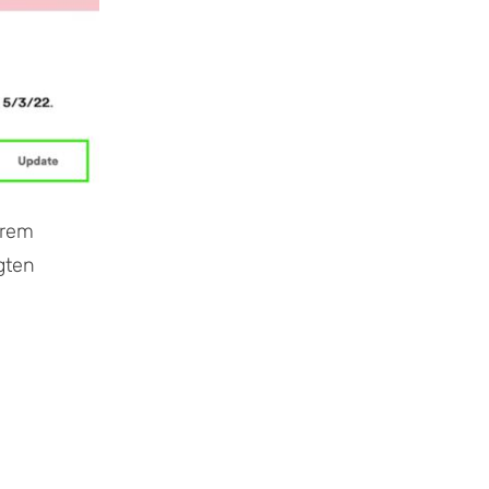
hrem
gten