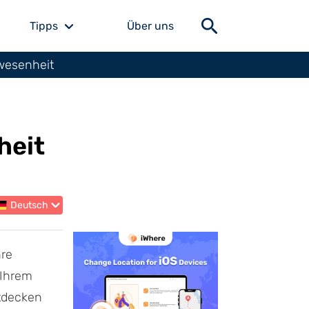
Tipps
Über uns
nwesenheit
heit
Deutsch
hre
 Ihrem
tdecken