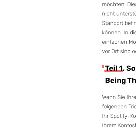
möchten. Die
nicht unters
Standort befin
können. In di
einfachen Mög
vor Ort sind o
Teil 1. 
Being T
Wenn Sie Ihre
folgenden Tri
Ihr Spotify-K
Ihrem Kontost