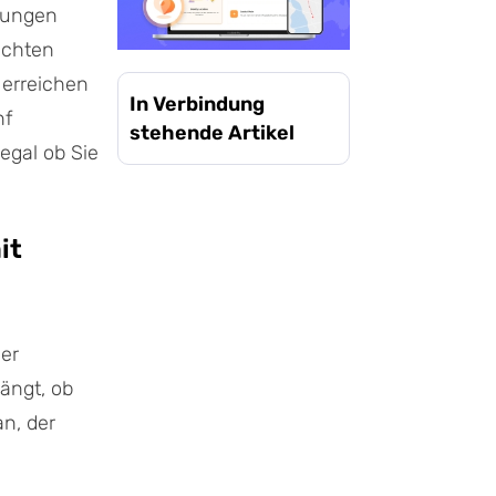
erungen
schten
l erreichen
In Verbindung
nf
stehende Artikel
egal ob Sie
it
der
hängt, ob
an, der