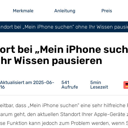
Merkmale
Anleitung
Preis
andort bei „Mein iPhone suchen“ ohne Ihr Wissen pausi
ort bei „Mein iPhone suc
Ihr Wissen pausieren
Aktualisiert am 2025-06-
541
5min
16
Aufrufe
Lesezeit
reitbar, dass „Mein iPhone suchen“ eine sehr hilfreiche
darum geht, den aktuellen Standort Ihrer Apple-Geräte 
iese Funktion kann jedoch zum Problem werden, wenn S