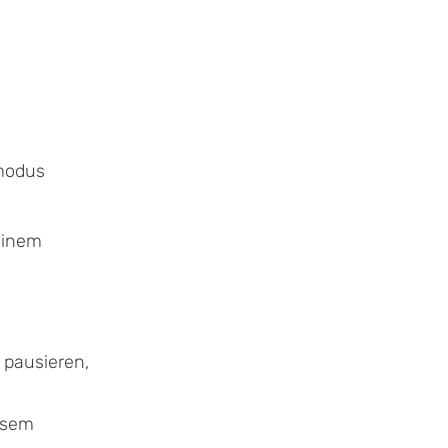
gmodus
einem
 pausieren,
iesem