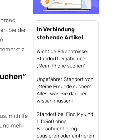
ährend
In Verbindung
en Sie die
stehende Artikel
en
bemerkt zu
Wichtige Erkenntnisse:
Standortfreigabe über
„Mein iPhone suchen“
 suchen“
Ungefährer Standort von
„Meine Freunde suchen“:
Alles, was Sie darüber
wissen müssen!
Standort bei Find My und
s, mithilfe
Life360 ohne
n und mehr
Benachrichtigung
pausieren oder einfrieren