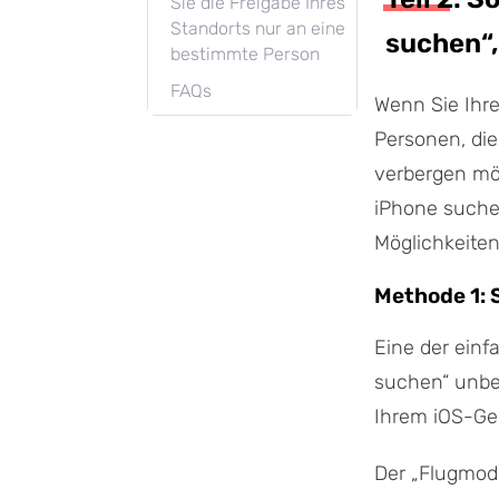
Sie die Freigabe Ihres
Standorts nur an eine
suchen“,
bestimmte Person
FAQs
Wenn Sie Ihre
Personen, die
verbergen mö
iPhone suchen
Möglichkeiten
Methode 1: 
Eine der einf
suchen“ unbem
Ihrem iOS-Ger
Der „Flugmodus