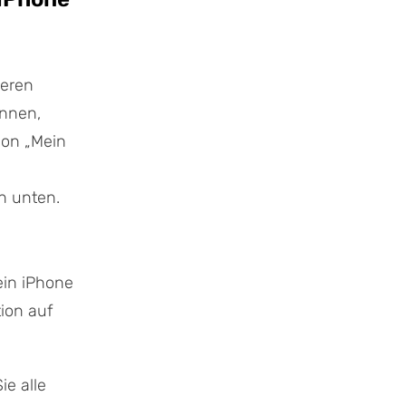
deren
önnen,
von „Mein
en unten.
ein iPhone
ion auf
ie alle