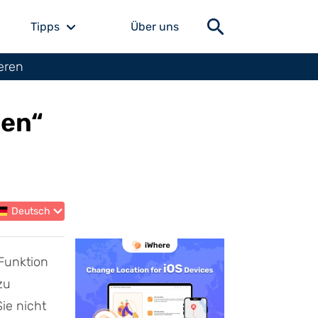
Tipps
Über uns
eren
hen“
Deutsch
 Funktion
zu
ie nicht