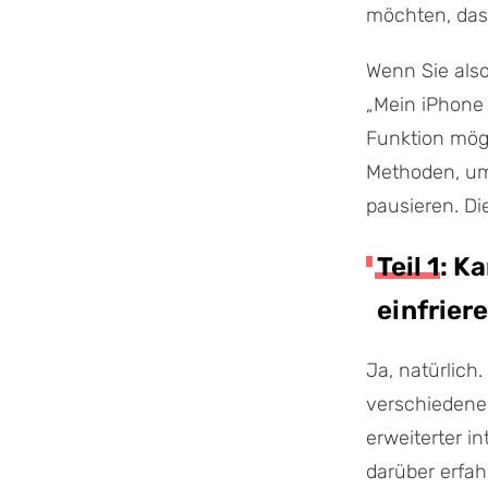
möchten, dass
Wenn Sie als
„Mein iPhone 
Funktion mögl
Methoden, um
pausieren. Di
Teil 1: 
einfrier
Ja, natürlich
verschiedene 
erweiterter i
darüber erfah