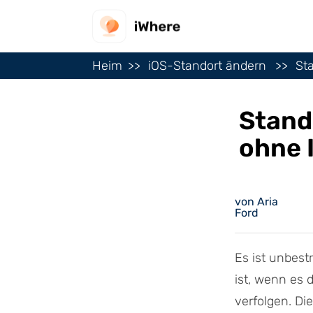
Heim
iOS-Standort ändern
St
Stand
ohne 
von Aria
Ford
Es ist unbest
ist, wenn es 
verfolgen. D