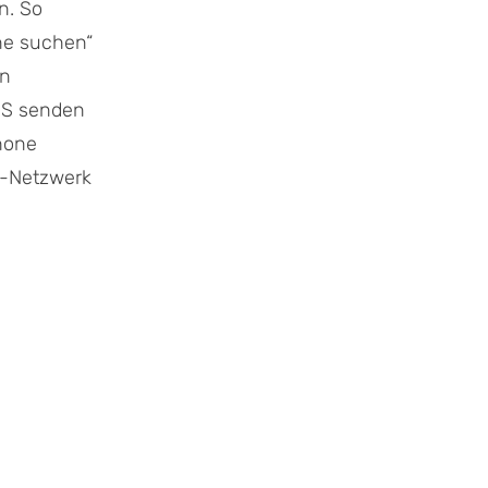
n. So
ne suchen“
on
SMS senden
Phone
N-Netzwerk