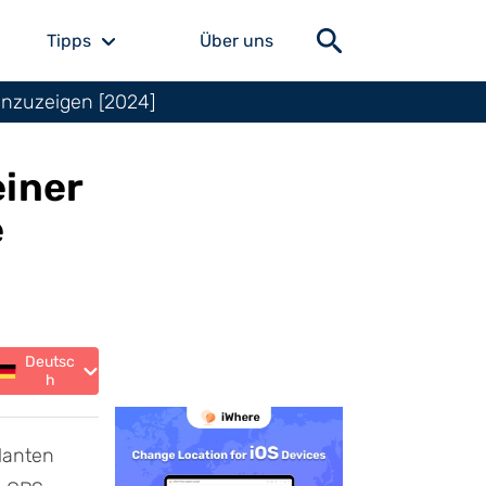
Tipps
Über uns
anzuzeigen [2024]
einer
e
Deutsc
h
llanten