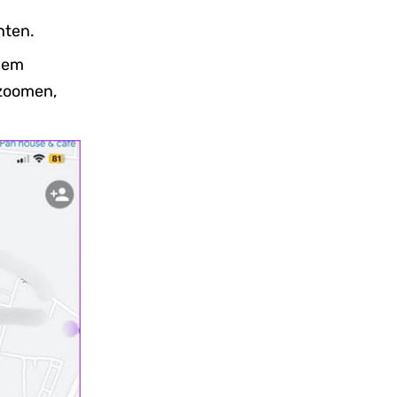
hten.
 dem
szoomen,