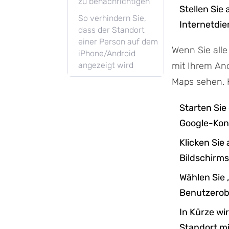
zu benachrichtigen
Stellen Sie
So verhindern Sie,
Internetdie
dass der Standort
einer Person auf dem
Wenn Sie all
iPhone/Android
angezeigt wird
mit Ihrem An
Maps sehen. Hi
Starten Si
Google-Kon
Klicken Sie
Bildschirms
Wählen Sie 
Benutzerobe
In Kürze wi
Standort mi