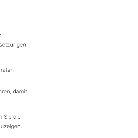
h
ssetzungen
eräten
hren, damit
 Sie die
zuzeigen: