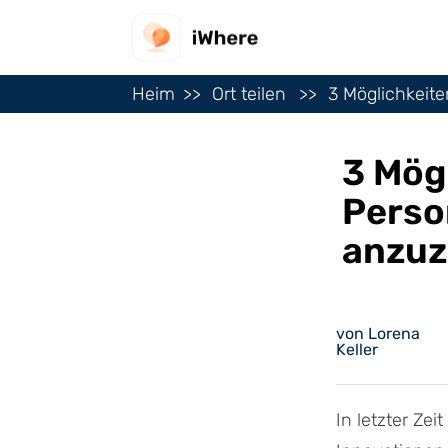
Heim
Ort teilen
3 Möglichkeite
3 Mög
Perso
anzuz
von Lorena
Keller
In letzter Zei