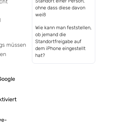
Standort einer Person,
cht
ohne dass diese davon
weiß
d
Wie kann man feststellen,
ob jemand die
Standortfreigabe auf
ings müssen
dem iPhone eingestellt
ten
hat?
Google
tiviert
ve-