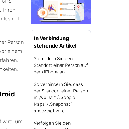
n GPS-
d Ihren
mlos mit
In Verbindung
ner Person
stehende Artikel
 vor einem
So fordern Sie den
rfahren,
Standort einer Person auf
hkeiten,
dem iPhone an
So verhindern Sie, dass
der Standort einer Person
droid
in „Wo ist?“/„Google
Maps“/„Snapchat“
angezeigt wird
t wird, um
Verfolgen Sie den