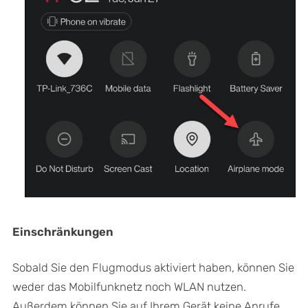
Einschränkungen
Sobald Sie den Flugmodus aktiviert haben, können Sie
weder das Mobilfunknetz noch WLAN nutzen.
Außerdem können Sie auf Ihrem Gerät keine Anrufe