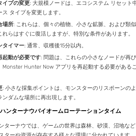
タイプの変更
: 大規模ノードは、エコシステム リセット
ース タイプを変更します。
合場所
: これらは、個々の植物、小さな鉱脈、および類
これらはすぐに復活しますが、特別な条件があります。
ンタイマー
: 通常、収穫後15分以内。
再起動が必要です
: 問題は、これらの小さなノードが再
Monster Hunter Now アプリを再起動する必要があ
。
更
: 小さな採集ポイントは、モンスターのリスポーンのよ
ランダムな場所に再出現します。
ーハンターナウバイオームローテーションタイム
ンターナウでは、ゲームの世界は森林、砂漠、沼地など
スターや資源が存在する様々な環境に分かれています。