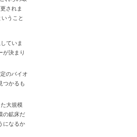
変更されま
ということ
息していま
ーが決まり
特定のバイオ
見つかるも
った大規模
漠の鉱床だ
うになるか