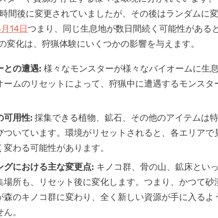
4時間後に変更されていましたが、その後はランダムに
3月14日
つまり、同じ生息地が数日間続く可能性がある
の変化は、狩猟体験にいくつかの影響を与えます。
ーとの遭遇:
様々なモンスターが様々なバイオームに生
オームのリセットによって、狩猟中に遭遇するモンスタ
の可用性:
採集できる植物、鉱石、その他のアイテムは
びついています。環境がリセットされると、各エリアで
く変わる可能性があります。
ングにおける主な変更点:
キノコ群、骨の山、鉱床とい
集場所も、リセット後に変化します。つまり、かつて砂
が森のキノコ群に変わり、全く新しい資源が手に入るよ
せん。