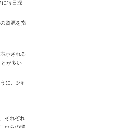
中に毎日深
似の資源を指
び表示される
ることが多い
うに、3時
、それぞれ
これらの環