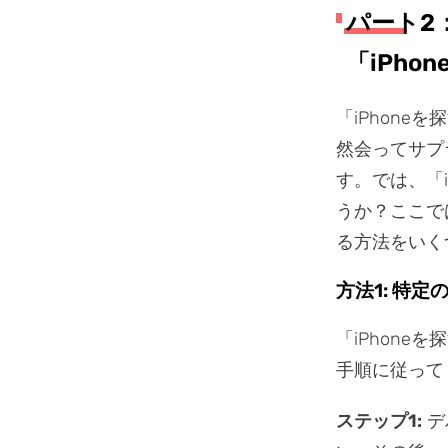
パート2
「iPho
「iPhon
然会ってサプ
す。では、「
うか？ここでは
る方法をいく
方法1: 特
「iPhon
手順に従って
ステップ1:
デ