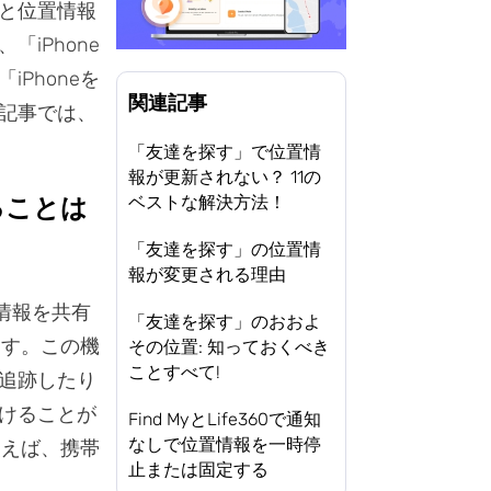
と位置情報
iPhone
Phoneを
関連記事
記事では、
「友達を探す」で位置情
報が更新されない？ 11の
ベストな解決方法！
することは
「友達を探す」の位置情
報が変更される理由
置情報を共有
「友達を探す」のおおよ
ます。この機
その位置: 知っておくべき
ことすべて!
追跡したり
けることが
Find MyとLife360で通知
なしで位置情報を一時停
使えば、携帯
止または固定する