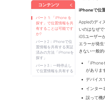
<
コンテンツ
iPhoneで
パート 1: 「iPhone を
Appleのデ
探す」で位置情報を共
有することは可能です
いのはなぜで
か?
iOSユーザ
パート2：iPhoneで位
エラーが発生
置情報を共有する実証
きない一般的
済みの方法「iPhoneを
探す」
「iPh
パート3：一時停止し
がありま
て位置情報を共有する
デバイス
インター
誤って機