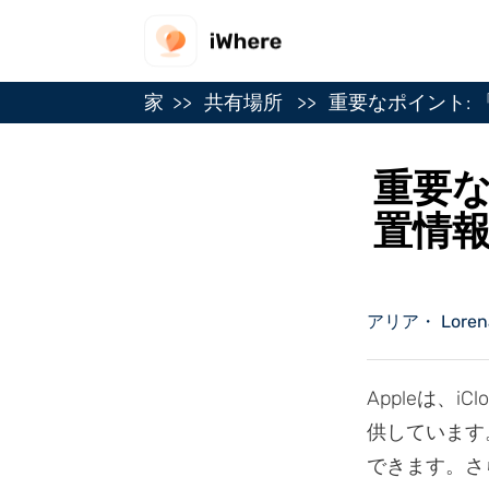
家
共有場所
重要なポイント: 
重要な
置情
アリア・ Lorena 
Appleは、
供しています
できます。さ