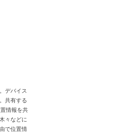
。デバイス
。共有する
位置情報を共
木々などに
由で位置情