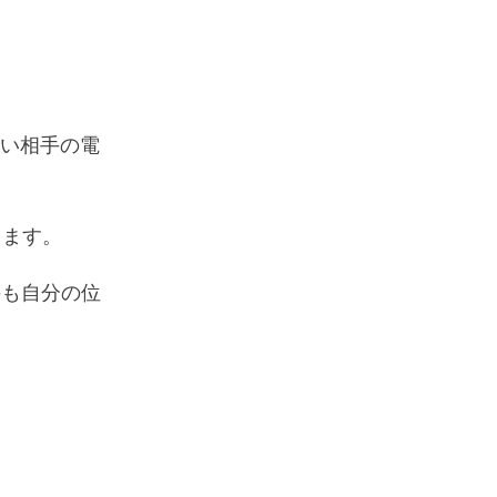
い相手の電
します。
手も自分の位