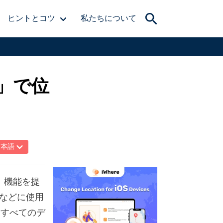
ヒントとコツ
私たちについて
す」で位
日本語
す」機能を提
などに使用
らすべてのデ