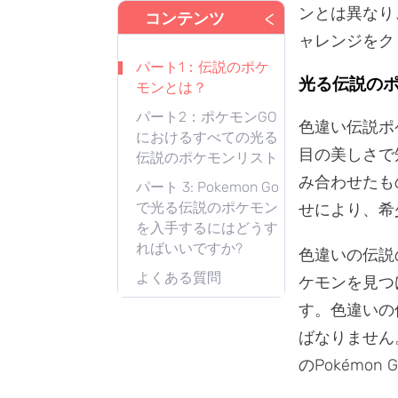
ンとは異なり
<
コンテンツ
ャレンジをク
パート1：伝説のポケ
光る伝説の
モンとは？
パート2：ポケモンGO
色違い伝説ポ
におけるすべての光る
目の美しさで
伝説のポケモンリスト
み合わせたも
パート 3: Pokemon Go
で光る伝説のポケモン
せにより、希
を入手するにはどうす
ればいいですか?
色違いの伝説
よくある質問
ケモンを見つ
す。色違いの
ばなりません
のPokémo