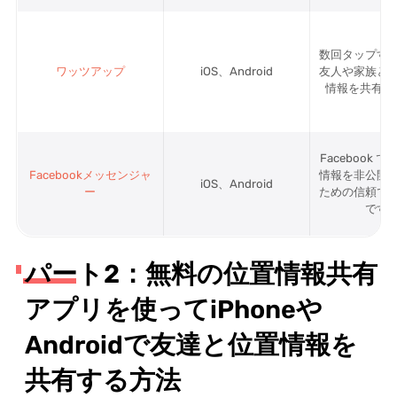
数回タップす
ワッツアップ
iOS、Android
友人や家族と
情報を共有で
Facebook 
Facebookメッセンジャ
情報を非公開
iOS、Android
ー
ための信頼で
です
パート2：無料の位置情報共有
アプリを使ってiPhoneや
Androidで友達と位置情報を
共有する方法