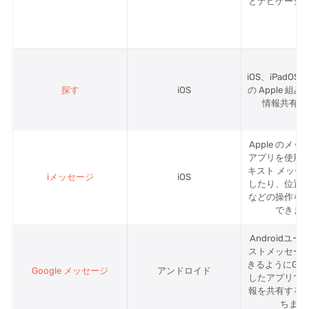
とナビゲーシ
iOS、iPadOS
探す
iOS
の Apple 組
情報共有ア
Apple のメ
アプリを使用
キスト メッセ
iメッセージ
iOS
したり、位置
などの操作を
できま
Androidユ
ストメッセー
きるようにGoo
Google メッセージ
アンドロイド
したアプリで
報を共有する
ちます