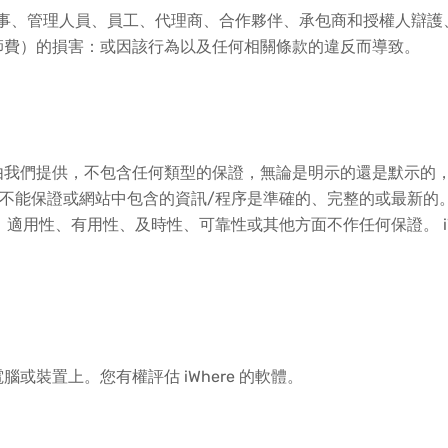
司、董事、管理人員、員工、代理商、合作夥伴、承包商和授權人辯
師費）的損害：或因該行為以及任何相關條款的違反而導致。
由我們提供，不包含任何類型的保證，無論是明示的還是默示的
re 不能保證或網站中包含的資訊/程序是準確的、完整的或最新
性、適用性、有用性、及時性、可靠性或其他方面不作任何保證。 i
或裝置上。您有權評估 iWhere 的軟體。