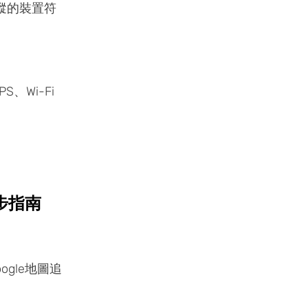
追蹤的裝置符
、Wi-Fi
步指南
gle地圖追