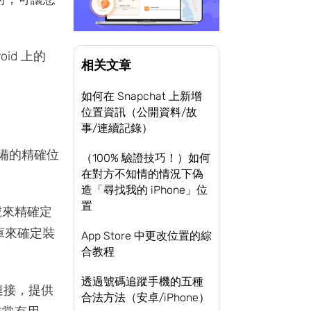
id 上的
相关文章
如何在 Snapchat 上新增
位置資訊（公開資料/故
事/連續記錄）
設備的精確位
（100% 驗證技巧！）如何
在對方不知情的情況下偽
造「尋找我的 iPhone」位
置
號來精確定
料庫來確定裝
App Store 中更改位置的綜
合教程
透過號碼追蹤手機的五種
連接，提供
合法方法（安卓/iPhone）