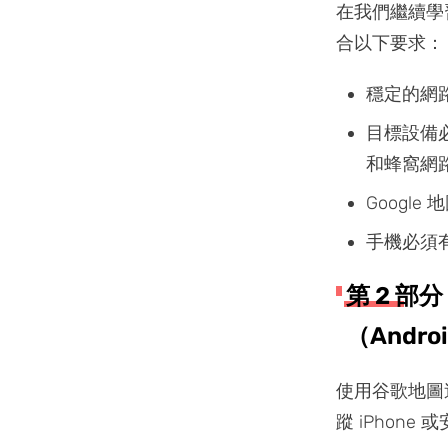
在我們繼續學
合以下要求：
穩定的網
目標設備必
和蜂窩網
Googl
手機必須有
第 2 部
（Andro
使用谷歌地圖
蹤 iPhone