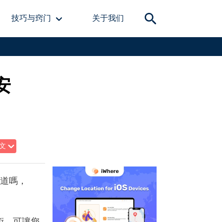
技巧与窍门
关于我们
安
文
知道嗎，
技術，可讓您