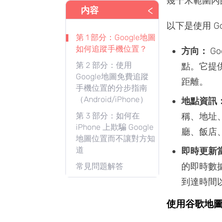
幾千米範圍內的
<
内容
以下是使用 G
第 1 部分：Google地圖
如何追蹤手機位置？
方向：
G
第 2 部分：使用
點。它提
Google地圖免費追蹤
距離。
手機位置的分步指南
（Android/iPhone）
地點資訊
第 3 部分：如何在
稱、地址
iPhone 上欺騙 Google
廳、飯店
地圖位置而不讓對方知
道
即時更新
的即時數
常見問題解答
到達時間
使用谷歌地