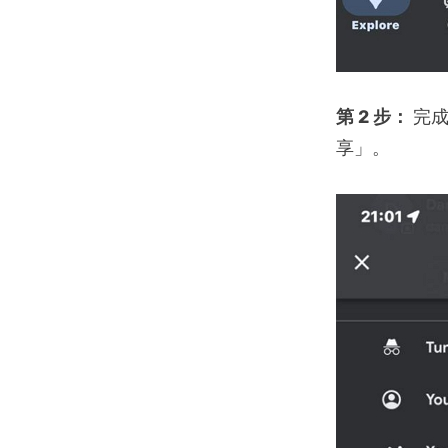
第 2 步：
完
享」。