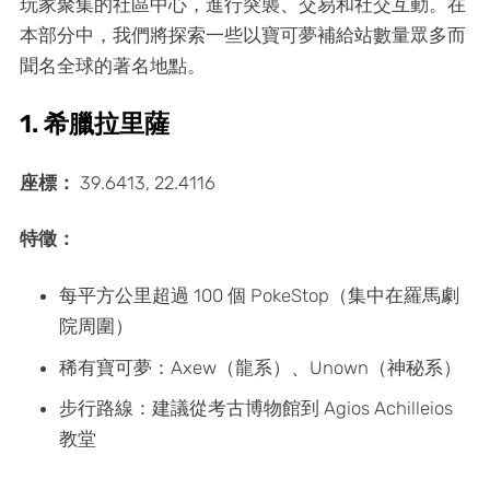
玩家聚集的社區中心，進行突襲、交易和社交互動。在
本部分中，我們將探索一些以寶可夢補給站數量眾多而
聞名全球的著名地點。
1. 希臘拉里薩
座標：
39.6413, 22.4116
特徵：
每平方公里超過 100 個 PokeStop（集中在羅馬劇
院周圍）
稀有寶可夢：Axew（龍系）、Unown（神秘系）
步行路線：建議從考古博物館到 Agios Achilleios
教堂