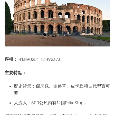
座標：
41.890251, 12.492373
主要特點：
歷史背景：傑尼龜、走路草、皮卡丘和古代型寶可
夢
人流大：500公尺內有12個PokeStops