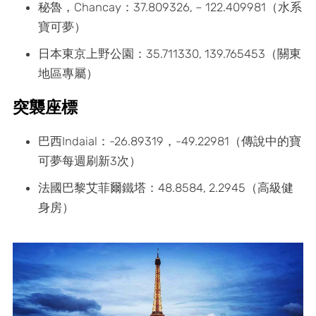
秘魯，Chancay：37.809326, – 122.409981（水系
寶可夢）
日本東京上野公園：35.711330, 139.765453（關東
地區專屬）
突襲座標
巴西Indaial：-26.89319，-49.22981（傳說中的寶
可夢每週刷新3次）
法國巴黎艾菲爾鐵塔：48.8584, 2.2945（高級健
身房）