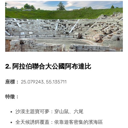
2. 阿拉伯聯合大公國阿布達比
座標：
25.079243, 55.135711
特徵：
沙漠主題寶可夢：穿山鼠、六尾
全天候誘餌覆蓋：依靠遊客密集的濱海區