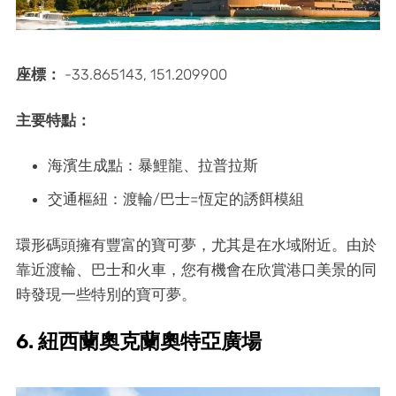
座標：
-33.865143, 151.209900
主要特點：
海濱生成點：暴鯉龍、拉普拉斯
交通樞紐：渡輪/巴士=恆定的誘餌模組
環形碼頭擁有豐富的寶可夢，尤其是在水域附近。由於
靠近渡輪、巴士和火車，您有機會在欣賞港口美景的同
時發現一些特別的寶可夢。
6. 紐西蘭奧克蘭奧特亞廣場