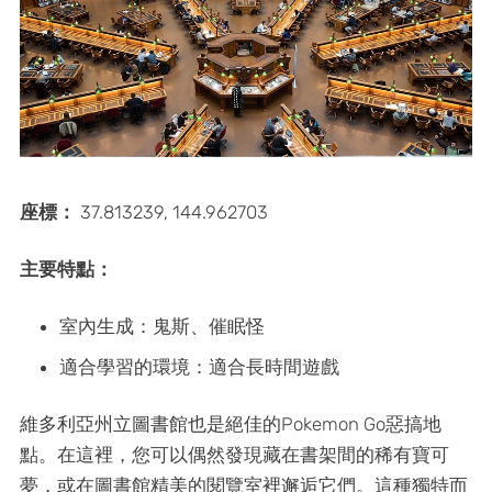
座標：
37.813239, 144.962703
主要特點：
室內生成：鬼斯、催眠怪
適合學習的環境：適合長時間遊戲
維多利亞州立圖書館也是絕佳的Pokemon Go惡搞地
點。在這裡，您可以偶然發現藏在書架間的稀有寶可
夢，或在圖書館精美的閱覽室裡邂逅它們。這種獨特而