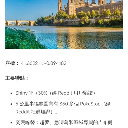
座標：
41.662211, -0.894182
主要特點：
Shiny 率 +30%（經 Reddit 用戶驗證）
5 公里半徑範圍內有 350 多個 PokeStop（經
Reddit 社群驗證）。
突襲輪替：超夢、急凍鳥和區域專屬的吉布爾