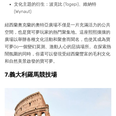
文化主題的衍生：波克比 (Togepi)、維納特
(Wynaut)
紐西蘭奧克蘭的奧特亞廣場不僅是一片充滿活力的公共
空間，也是寶可夢玩家的熱門聚集地。這座熙熙攘攘的
廣場以舉辦各種文化活動和聚會而聞名，也使其成為寶
可夢Go一個變幻莫測、激動人心的惡搞場所。在探索熱
鬧氛圍的同時，你還可以發現受紐西蘭豐富的毛利文化
和自然美景啟發的寶可夢。
7.義大利羅馬競技場