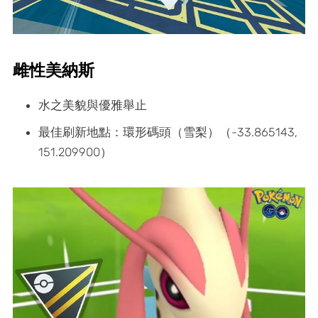
雌性美納斯
水之美貌與優雅舉止
最佳刷新地點：環形碼頭（雪梨）（-33.865143,
151.209900）