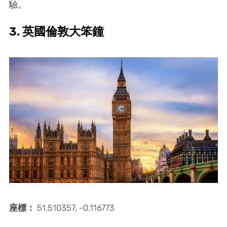
驗。
3. 英國倫敦大笨鐘
座標：
51.510357, -0.116773