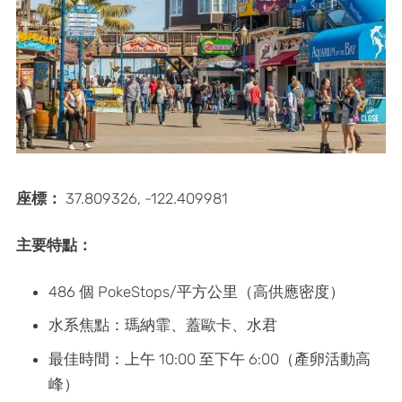
座標：
37.809326, -122.409981
主要特點：
486 個 PokeStops/平方公里（高供應密度）
水系焦點：瑪納霏、蓋歐卡、水君
最佳時間：上午 10:00 至下午 6:00（產卵活動高
峰）