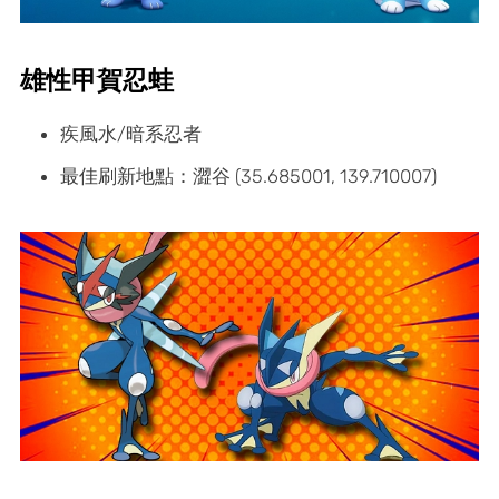
雄性甲賀忍蛙
疾風水/暗系忍者
最佳刷新地點：澀谷 (35.685001, 139.710007)