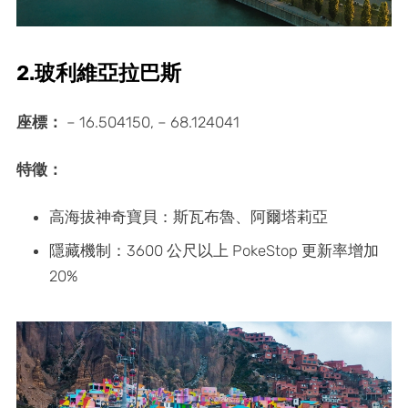
2.玻利維亞拉巴斯
座標：
– 16.504150, – 68.124041
特徵：
高海拔神奇寶貝：斯瓦布魯、阿爾塔莉亞
隱藏機制：3600 公尺以上 PokeStop 更新率增加
20%