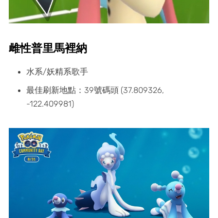
雌性普里馬裡納
水系/妖精系歌手
最佳刷新地點：39號碼頭 (37.809326,
-122.409981)