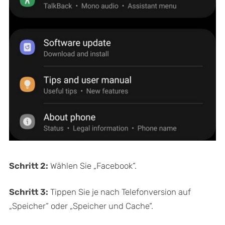
Schritt 2:
Wählen Sie „Facebook“.
Schritt 3:
Tippen Sie je nach Telefonversion auf
„Speicher“ oder „Speicher und Cache“.