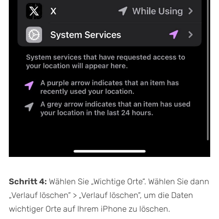
Schritt 4:
Wählen Sie „Wichtige Orte“. Wählen Sie dann
„Verlauf löschen“ > „Verlauf löschen“, um die Daten
wichtiger Orte auf Ihrem iPhone zu löschen.