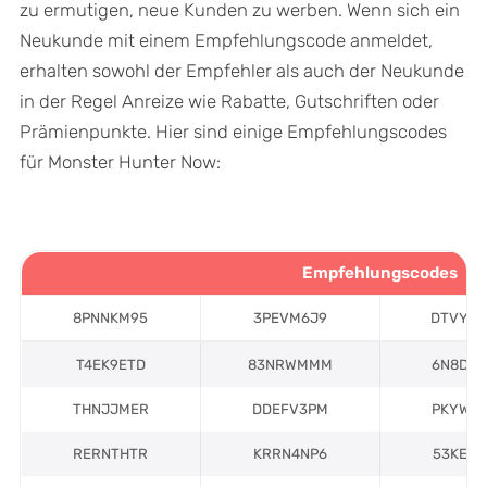
zu ermutigen, neue Kunden zu werben. Wenn sich ein
Neukunde mit einem Empfehlungscode anmeldet,
erhalten sowohl der Empfehler als auch der Neukunde
in der Regel Anreize wie Rabatte, Gutschriften oder
Prämienpunkte. Hier sind einige Empfehlungscodes
für Monster Hunter Now:
Empfehlungscodes
8PNNKM95
3PEVM6J9
DTVY8
T4EK9ETD
83NRWMMM
6N8DE
THNJJMER
DDEFV3PM
PKYWN
RERNTHTR
KRRN4NP6
53KEE