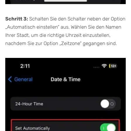
Schritt 3:
Schalten Sie den Schalter neben der Option
„Automatisch einstellen“ aus. Wählen Sie den Namen
Ihrer Stadt, um die richtige Uhrzeit einzustellen,
nachdem Sie zur Option „Zeitzone“ gegangen sind.