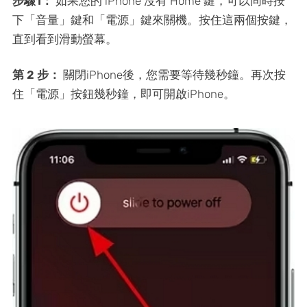
步驟1：
如果您的 iPhone 沒有 Home 鍵，可以同時按
下「音量」鍵和「電源」鍵來關機。按住這兩個按鍵，
直到看到滑動螢幕。
第 2 步：
關閉iPhone後，您需要等待幾秒鐘。再次按
住「電源」按鈕幾秒鐘，即可開啟iPhone。