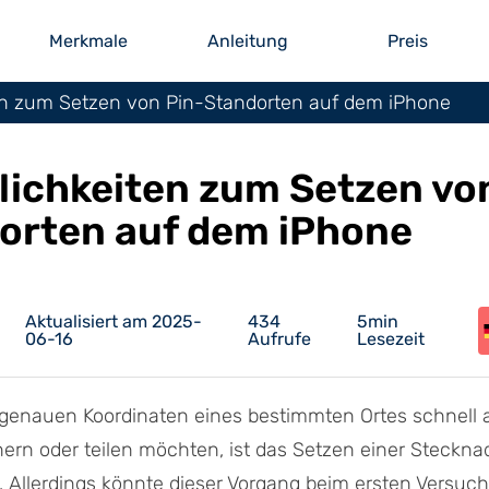
Merkmale
Anleitung
Preis
en zum Setzen von Pin-Standorten auf dem iPhone
lichkeiten zum Setzen vo
orten auf dem iPhone
Aktualisiert am 2025-
434
5min
06-16
Aufrufe
Lesezeit
 genauen Koordinaten eines bestimmten Ortes schnell 
ern oder teilen möchten, ist das Setzen einer Stecknad
 Allerdings könnte dieser Vorgang beim ersten Versuc