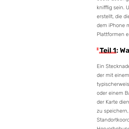
knifflig sein.
erstellt, die
dem iPhone mi
Plattformen er
Teil 1: W
Ein Stecknade
der mit einem
typischerweis
oder einem Ba
der Karte die
zu speichern,
Standortkoord
Hervorhebung 