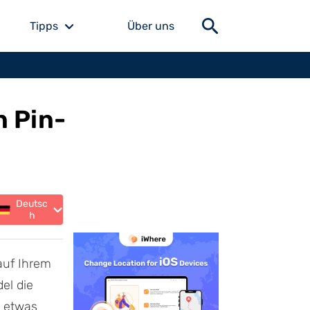
Tipps
Über uns
n Pin-
Deutsc
h
auf Ihrem
el die
h etwas