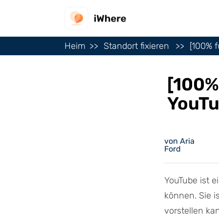
Heim
Standort fixieren
[100% 
[100%
YouTu
von Aria
Ford
YouTube ist e
können. Sie i
vorstellen kan