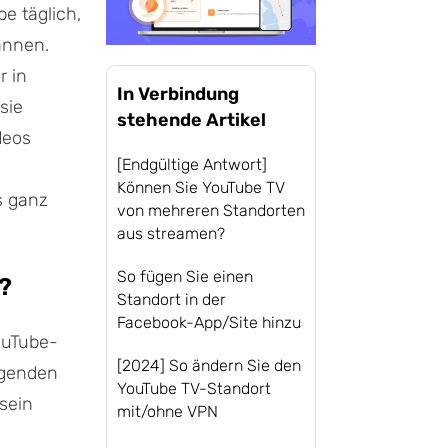
e täglich,
annen.
r in
In Verbindung
sie
stehende Artikel
deos
[Endgültige Antwort]
Können Sie YouTube TV
s ganz
von mehreren Standorten
aus streamen?
So fügen Sie einen
?
Standort in der
Facebook-App/Site hinzu
ouTube-
[2024] So ändern Sie den
lgenden
YouTube TV-Standort
sein
mit/ohne VPN