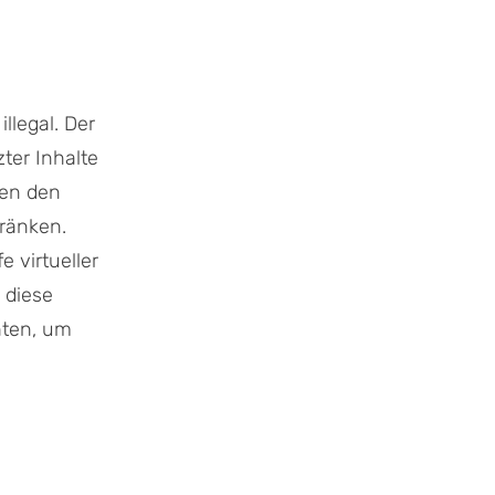
llegal. Der
ter Inhalte
nen den
hränken.
 virtueller
 diese
hten, um