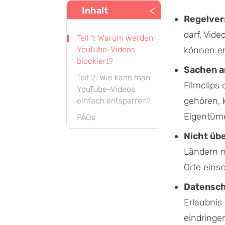
<
Inhalt
Regelver
darf. Vid
Teil 1: Warum werden
YouTube-Videos
können en
blockiert?
Sachen a
Teil 2: Wie kann man
Filmclips
YouTube-Videos
gehören, 
einfach entsperren?
Eigentüme
FAQs
Nicht übe
Ländern n
Orte eins
Datensch
Erlaubnis 
eindringe