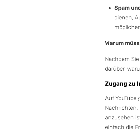
Spam und
dienen, A
möglicher
Warum müsse
Nachdem Sie n
darüber, war
Zugang zu I
Auf YouTube g
Nachrichten, 
anzusehen ist
einfach die F