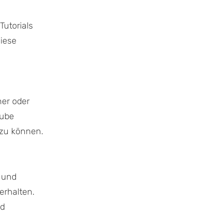
Tutorials
diese
er oder
Tube
 zu können.
n und
erhalten.
nd