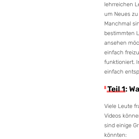
lehrreichen L
um Neues zu l
Manchmal sin
bestimmten Lä
ansehen möcht
einfach freiz
funktioniert.
einfach entsp
Teil 1: 
Viele Leute f
Videos könne
sind einige G
könnten: