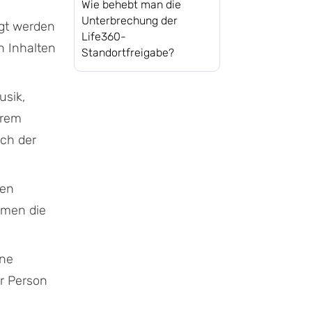
Wie behebt man die
Unterbrechung der
igt werden
Life360-
n Inhalten
Standortfreigabe?
usik,
erem
ich der
ten
mmen die
hne
er Person