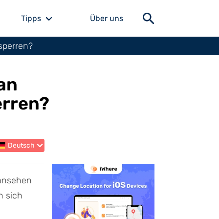
Tipps
Über uns
sperren?
an
erren?
Deutsch
 ansehen
n sich