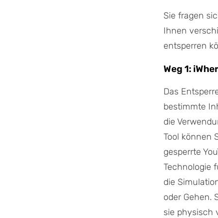
Sie fragen si
Ihnen versch
entsperren k
Weg 1: iWhe
Das Entsperr
bestimmte Inh
die Verwend
Tool können 
gesperrte You
Technologie f
die Simulati
oder Gehen. 
sie physisch 