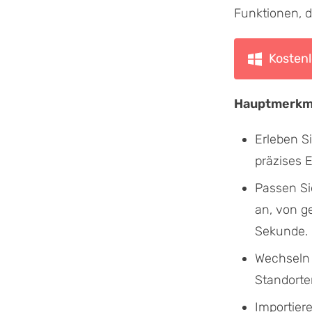
Funktionen, 
Kosten
Hauptmerkm
Erleben S
präzises 
Passen S
an, von g
Sekunde.
Wechseln 
Standorte
Importier