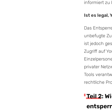
informiert zu 
Ist es legal
Das Entsperre
unbefugte Zug
ist jedoch g
Zugriff auf Y
Einzelpersone
privater Netz
Tools verant
rechtliche P
Teil 2: 
entsper