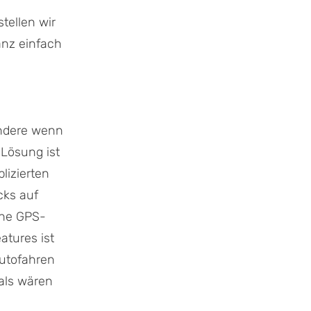
tellen wir
anz einfach
ondere wenn
 Lösung ist
lizierten
cks auf
iche GPS-
atures ist
Autofahren
als wären