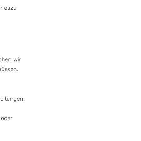
en dazu
chen wir
müssen:
leitungen,
 oder