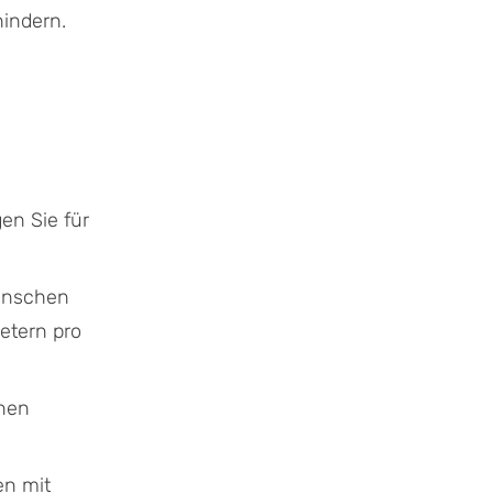
indern.
en Sie für
ünschen
etern pro
enen
en mit