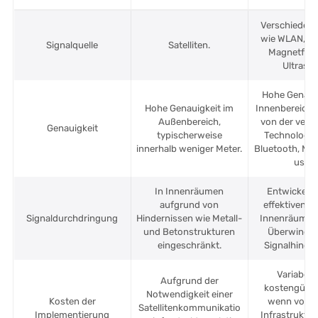
Verschiedene
wie WLAN, Bl
Signalquelle
Satelliten.
Magnetfeld
Ultrasch
Hohe Genaui
Hohe Genauigkeit im
Innenbereich,
Außenbereich,
von der ver
Genauigkeit
typischerweise
Technologie
innerhalb weniger Meter.
Bluetooth, Ma
usw.)
In Innenräumen
Entwickelt 
aufgrund von
effektiven Ei
Signaldurchdringung
Hindernissen wie Metall-
Innenräumen
und Betonstrukturen
Überwindu
eingeschränkt.
Signalhinder
Variabel,
Aufgrund der
kostengünsti
Notwendigkeit einer
Kosten der
wenn vorh
Satellitenkommunikatio
Implementierung
Infrastruktur