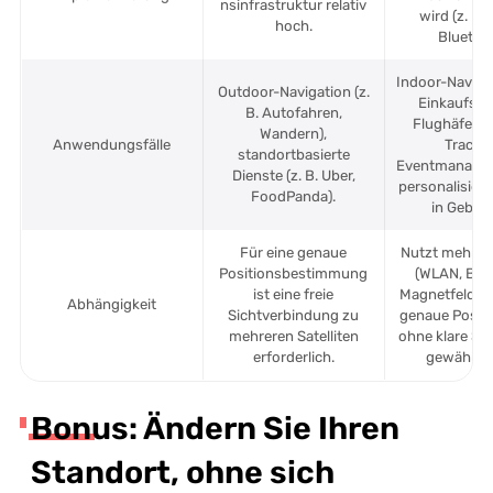
nsinfrastruktur relativ
wird (z. B.
hoch.
Bluetoot
Indoor-Navigat
Outdoor-Navigation (z.
Einkaufsze
B. Autofahren,
Flughäfen),
Wandern),
Anwendungsfälle
Trackin
standortbasierte
Eventmanage
Dienste (z. B. Uber,
personalisiert
FoodPanda).
in Gebäu
Für eine genaue
Nutzt mehrer
Positionsbestimmung
(WLAN, Blu
ist eine freie
Magnetfelder)
Abhängigkeit
Sichtverbindung zu
genaue Posit
mehreren Satelliten
ohne klare Sic
erforderlich.
gewährlei
Bonus: Ändern Sie Ihren
Standort, ohne sich