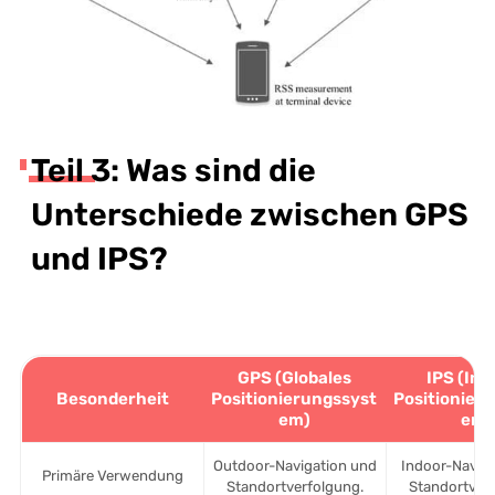
Teil 3: Was sind die
Unterschiede zwischen GPS
und IPS?
GPS (Globales
IPS (Ind
Besonderheit
Positionierungssyst
Positionier
em)
em)
Outdoor-Navigation und
Indoor-Navig
Primäre Verwendung
Standortverfolgung.
Standortver