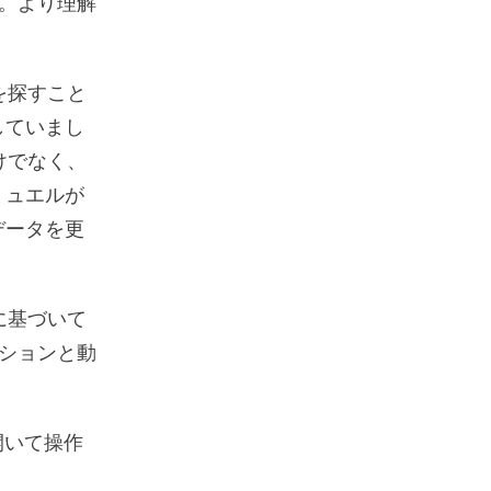
。より理解
を探すこと
していまし
けでなく、
ミュエルが
データを更
に基づいて
ションと動
開いて操作