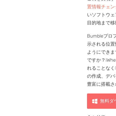
置情報チェン
いソフトウェア
目的地まで移
Bumbleプロ
示される位置
ようにできま
ですか？iW
れることなく
の作成、デバ
豊富に搭載さ
無料ダ