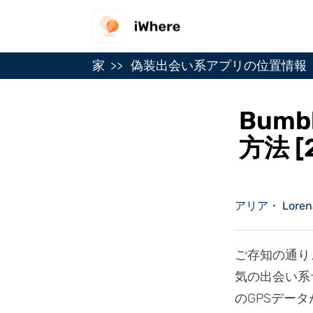
家
偽装出会い系アプリの位置情報
Bum
方法 [
アリア・ Lorena 
ご存知の通り
気の出会い系
のGPSデー