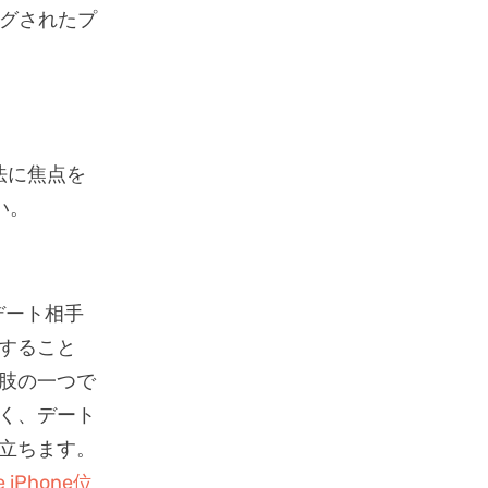
ングされたプ
法に焦点を
い。
デート相手
すること
肢の一つで
く、デート
立ちます。
e iPhone位