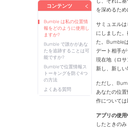
し、それに基
<
コンテンツ
を深めるため
Bumble は私の位置情
サミュエルは
報をどのように使用し
にしました。
ますか?
た。Bumb
Bumble で誰かがあな
デート相手が
たを追跡することは可
能ですか?
現在地（ロサ
Bumbleで位置情報ス
新し、新しい
トーキングを防ぐ4つ
の方法
ただし、Bu
よくある質問
あなたの位置
作については
アプリの使用
したときのみ 