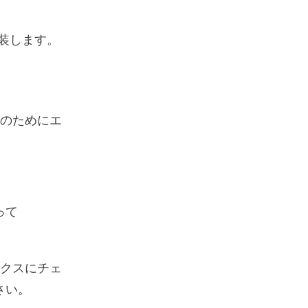
偽装します。
用のためにエ
って
ックスにチェ
さい。