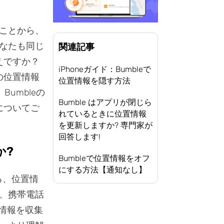
ことから、
なたも同じ
関連記事
えですか？
iPhoneガイド：Bumbleで
の位置情報
位置情報を隠す方法
umbleの
Bumble はアプリが閉じら
についてご
れているときに位置情報
を更新しますか? 専門家が
回答します!
か?
Bumbleで位置情報をオフ
にする方法【通知なし】
る、位置情
、携帯電話
情報を収集