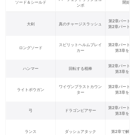
ソード＆シールド
開始武
ンボ
第2章パート1
大剣
真のチャージスラッシュ
第2章パート2
スピリットヘルムブレイ
第2章パート3
ロングソード
カー
第3章を開
第2章パート3
ハンマー
回転する棍棒
第3章を開
ワイヴンブラストカウン
第2章パート3
ライトボウガン
ター
第3章を開
第2章パート3
弓
ドラゴンピアサー
第3章を開
ランス
ダッシュアタック
第2章で解除