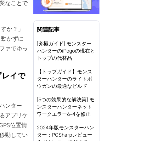
変なことで
ますか？」
関連記事
を動かずに
[究極ガイド] モンスター
ファでゆっ
ハンターのiPogoの現在と
トップの代替品
【トップガイド】モンス
プレイで
ターハンターのライトボ
ウガンの最適なビルド
[5つの効果的な解決策] モ
ハンター
ンスターハンターネット
ワークエラー6-4を修正
るアプリケ
PS位置情
2024年版モンスターハン
移動してい
ター：PGSharpレビュー