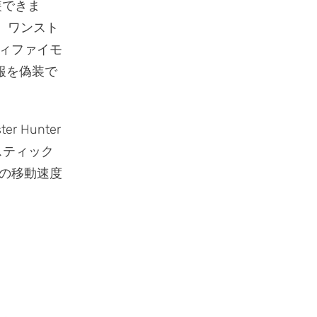
装できま
り、ワンスト
ィファイモ
報を偽装で
er Hunter
スティック
の移動速度