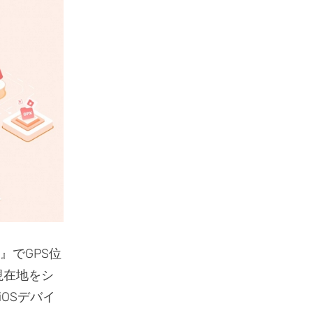
』でGPS位
現在地をシ
OSデバイ