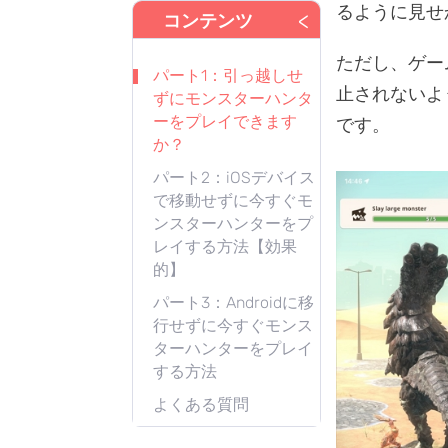
るように見せ
<
コンテンツ
ただし、ゲー
パート1：引っ越しせ
止されないよ
ずにモンスターハンタ
ーをプレイできます
です。
か？
パート2：iOSデバイス
で移動せずに今すぐモ
ンスターハンターをプ
レイする方法【効果
的】
パート3：Androidに移
行せずに今すぐモンス
ターハンターをプレイ
する方法
よくある質問