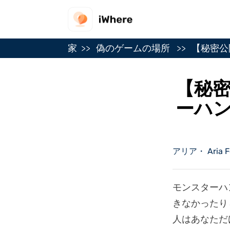
家
偽のゲームの場所
【秘密公
【秘
ーハ
アリア・ Aria F
モンスターハ
きなかったり
人はあなただ