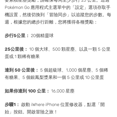
要累積星塵獎勵，請確保每周至少步行 25 公里。透過
Pokémon Go 應用程式主選單中的「設定」選項存取手
機設置，然後切換到「冒險同步」以追蹤您的步數。每
週，根據您的總步行距離，您將獲得各種獎勵：
步行5公里：
20個精靈球
25公里後：
10 個大球、500 顆星塵、以及一顆 5 公里
蛋或 1 顆稀有糖果
達到 50 公里後：
5 個超級球、1,000 個星塵、5 個稀
有糖果、5 個銀鳳梨漿果和一個 5 公里或 10 公里蛋
如果你達到 100 公里：
16,000 星塵
步驟1：
啟動 iWhere iPhone 位置修改器，點選「開
始」按鈕。開啟冒險之旅！