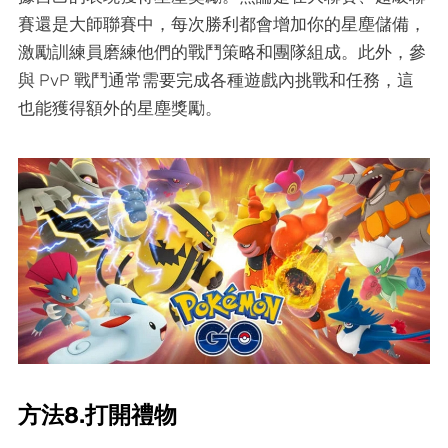
賽還是大師聯賽中，每次勝利都會增加你的星塵儲備，
激勵訓練員磨練他們的戰鬥策略和團隊組成。此外，參
與 PvP 戰鬥通常需要完成各種遊戲內挑戰和任務，這
也能獲得額外的星塵獎勵。
方法8.打開禮物