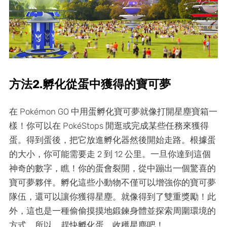
方法2.孵化從蛋中獲得的寶可夢
在 Pokémon GO 中用蛋孵化寶可夢就像打開星塵寶箱一
樣！你可以在 PokéStops 閒逛或完成某些任務來獲得
蛋。得到蛋後，把它放進孵化器然後開始走路。根據蛋
的大小，你可能需要走 2 到 12 公里。一旦你達到這個
神奇的數字，瞧！你的蛋會裂開，從中蹦出一個驚喜的
寶可夢夥伴。孵化這些小動物不僅可以增強你的寶可夢
隊伍，還可以讓你獲得星塵。就像得到了雙重獎勵！此
外，這也是一種偷偷摸摸地鍛鍊身體並探索周圍環境的
方式。所以，趕快孵化蛋，收穫星塵吧！