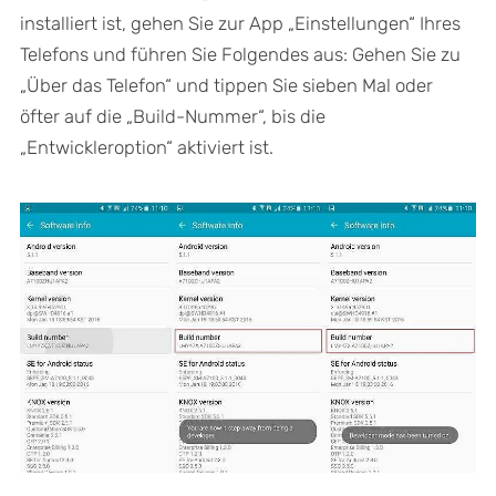
installiert ist, gehen Sie zur App „Einstellungen“ Ihres
Telefons und führen Sie Folgendes aus: Gehen Sie zu
„Über das Telefon“ und tippen Sie sieben Mal oder
öfter auf die „Build-Nummer“, bis die
„Entwickleroption“ aktiviert ist.