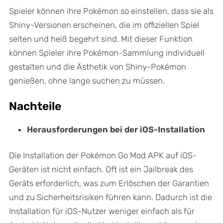
Spieler können ihre Pokémon so einstellen, dass sie als
Shiny-Versionen erscheinen, die im offiziellen Spiel
selten und heiß begehrt sind. Mit dieser Funktion
können Spieler ihre Pokémon-Sammlung individuell
gestalten und die Ästhetik von Shiny-Pokémon
genießen, ohne lange suchen zu müssen.
Nachteile
Herausforderungen bei der iOS-Installation
Die Installation der Pokémon Go Mod APK auf iOS-
Geräten ist nicht einfach. Oft ist ein Jailbreak des
Geräts erforderlich, was zum Erlöschen der Garantien
und zu Sicherheitsrisiken führen kann. Dadurch ist die
Installation für iOS-Nutzer weniger einfach als für