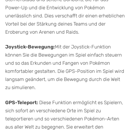
Power-Up und die Entwicklung von Pokémon
unerlässlich sind. Dies verschafft dir einen erheblichen
Vorteil bei der Stärkung deines Teams und der
Eroberung von Arenen und Raids.
Joystick-Bewegung:
Mit der Joystick-Funktion
können Sie die Bewegungen im Spiel einfach steuern
und so das Erkunden und Fangen von Pokémon
komfortabler gestalten. Die GPS-Position im Spiel wird
langsam geändert, um die Bewegung durch die Welt
zu simulieren.
GPS-Teleport:
Diese Funktion ermöglicht es Spielern,
sich sofort an verschiedene Orte im Spiel zu
teleportieren und so verschiedenen Pokémon-Arten
aus aller Welt zu begegnen. Sie erweitert den