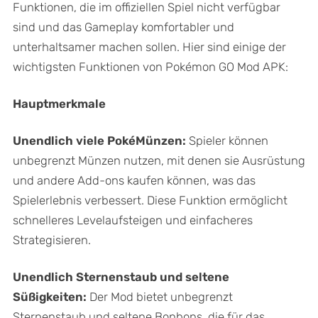
Funktionen, die im offiziellen Spiel nicht verfügbar
sind und das Gameplay komfortabler und
unterhaltsamer machen sollen. Hier sind einige der
wichtigsten Funktionen von Pokémon GO Mod APK:
Hauptmerkmale
Unendlich viele PokéMünzen:
Spieler können
unbegrenzt Münzen nutzen, mit denen sie Ausrüstung
und andere Add-ons kaufen können, was das
Spielerlebnis verbessert. Diese Funktion ermöglicht
schnelleres Levelaufsteigen und einfacheres
Strategisieren.
Unendlich Sternenstaub und seltene
Süßigkeiten:
Der Mod bietet unbegrenzt
Sternenstaub und seltene Bonbons, die für das