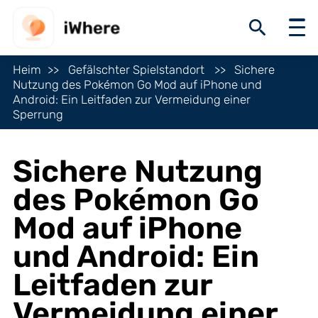
Heim
Gefälschter Spielstandort
Sichere
Nutzung des Pokémon Go Mod auf iPhone und
Android: Ein Leitfaden zur Vermeidung einer
Sperrung
Sichere Nutzung
des Pokémon Go
Mod auf iPhone
und Android: Ein
Leitfaden zur
Vermeidung einer