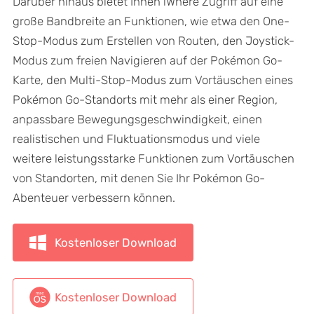
Darüber hinaus bietet Ihnen iWhere Zugriff auf eine
große Bandbreite an Funktionen, wie etwa den One-
Stop-Modus zum Erstellen von Routen, den Joystick-
Modus zum freien Navigieren auf der Pokémon Go-
Karte, den Multi-Stop-Modus zum Vortäuschen eines
Pokémon Go-Standorts mit mehr als einer Region,
anpassbare Bewegungsgeschwindigkeit, einen
realistischen und Fluktuationsmodus und viele
weitere leistungsstarke Funktionen zum Vortäuschen
von Standorten, mit denen Sie Ihr Pokémon Go-
Abenteuer verbessern können.
Kostenloser Download
Kostenloser Download