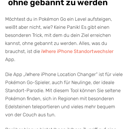
ohne gebannt zu werden
Möchtest du in Pokémon Go ein Level aufsteigen,
weißt aber nicht, wie? Keine Panik! Es gibt einen
besonderen Trick, mit dem du dein Ziel erreichen
kannst, ohne gebannt zu werden. Alles, was du
brauchst, ist die
iWhere iPhone Standortwechsler
App.
Die App „iWhere iPhone Location Changer“ ist für viele
Pokémon Go-Spieler, auch für Neulinge, der ideale
Standort-Parodie. Mit diesem Tool können Sie seltene
Pokémon finden, sich in Regionen mit besonderen
Edelsteinen teleportieren und vieles mehr bequem
von der Couch aus tun.