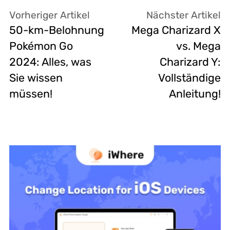
Vorheriger Artikel
Nächster Artikel
50-km-Belohnung
Mega Charizard X
Pokémon Go
vs. Mega
2024: Alles, was
Charizard Y:
Sie wissen
Vollständige
müssen!
Anleitung!