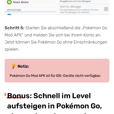
Schritt 5:
Starten Sie abschließend die „Pokémon Go
Mod APK“ und melden Sie sich bei Ihrem Konto an.
Jetzt können Sie Pokémon Go ohne Einschränkungen
spielen.
Notiz:
Pokémon Go Mod APK ist für iOS-Geräte nicht verfügbar.
Bonus: Schnell im Level
aufsteigen in Pokémon Go,