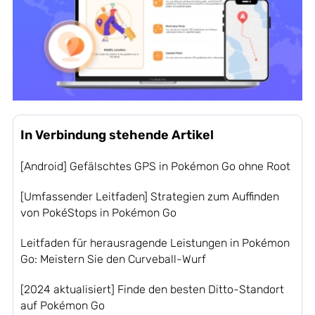
In Verbindung stehende Artikel
[Android] Gefälschtes GPS in Pokémon Go ohne Root
[Umfassender Leitfaden] Strategien zum Auffinden
von PokéStops in Pokémon Go
Leitfaden für herausragende Leistungen in Pokémon
Go: Meistern Sie den Curveball-Wurf
[2024 aktualisiert] Finde den besten Ditto-Standort
auf Pokémon Go