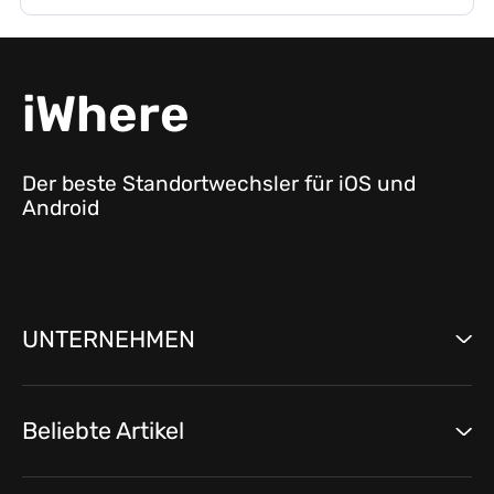
iWhere
Der beste Standortwechsler für iOS und
Android
UNTERNEHMEN
Beliebte Artikel