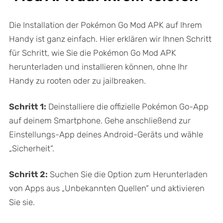
Die Installation der Pokémon Go Mod APK auf Ihrem
Handy ist ganz einfach. Hier erklären wir Ihnen Schritt
für Schritt, wie Sie die Pokémon Go Mod APK
herunterladen und installieren können, ohne Ihr
Handy zu rooten oder zu jailbreaken.
Schritt 1:
Deinstalliere die offizielle Pokémon Go-App
auf deinem Smartphone. Gehe anschließend zur
Einstellungs-App deines Android-Geräts und wähle
„Sicherheit“.
Schritt 2:
Suchen Sie die Option zum Herunterladen
von Apps aus „Unbekannten Quellen“ und aktivieren
Sie sie.