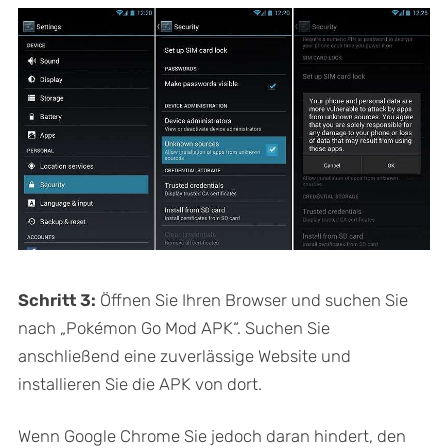
Schritt 3:
Öffnen Sie Ihren Browser und suchen Sie
nach „Pokémon Go Mod APK“. Suchen Sie
anschließend eine zuverlässige Website und
installieren Sie die APK von dort.
Wenn Google Chrome Sie jedoch daran hindert, den