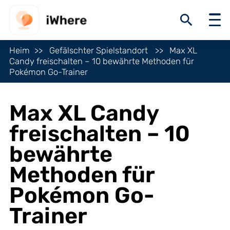
Heim
Gefälschter Spielstandort
Max XL
Candy freischalten – 10 bewährte Methoden für
Pokémon Go-Trainer
Max XL Candy
freischalten – 10
bewährte
Methoden für
Pokémon Go-
Trainer