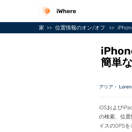
家
位置情報のオン/オフ
iPh
iPh
簡単な
アリア・ Lorena 
iOSおよびi
の検索、位置
イスのGPS