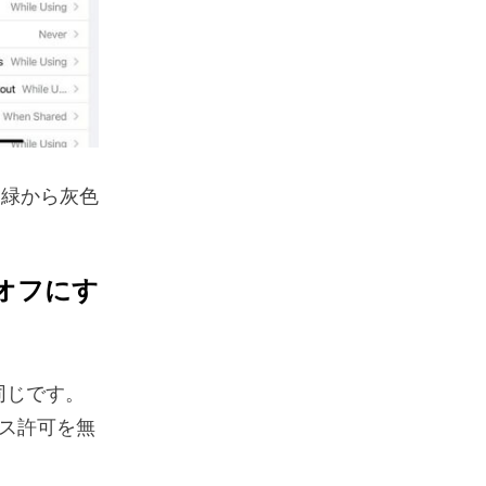
、緑から灰色
をオフにす
ぼ同じです。
ス許可を無