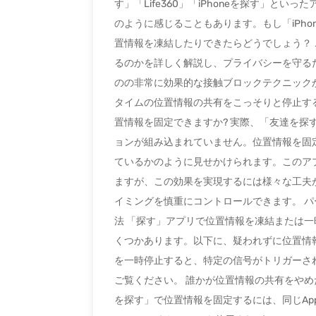
す」「Life360」「iPhoneを探す」
のように感じることもあります。もし「iPh
置情報を凍結したりできたらどうでしょう？
るのかを詳しく解説し、プライバシーを守る
のの非常に効果的な接触ブロックテクニック
タイムの位置情報の共有をこっそりと停止する
置情報を固定できますか? 実際、「友達を
ョンが組み込まれていません。位置情報を固
ているかのように見せかけられます。このア
ますが、この効果を実現するには様々な工夫
イミングを慎重にコントロールできます。 
法 「探す」アプリで位置情報を凍結または
くつかあります。以下に、疑われずに位置情
を一時停止すると、特定の信号がトリガーさ
ご覧ください。 誰かが位置情報の共有をやめたか
を探す」で位置情報を固定するには、同じApp