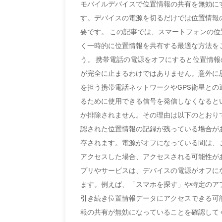
モバイルデバイスで位置情報の共有を無効に
す。デバイスの電源を切るだけでは位置情報
要です。 この記事では、スマートフォンの
く一時的に位置情報を共有する最適な方法を
う。 携帯電話の電源をオフにすると位置情報
が完全に止まるわけではありません。意外に
を担う携帯電話ネットワークやGPS衛星と
るために使用できる信号を発信しなくなると
か排除されません。その理由は以下のとおりで
認された位置情報の記録が残っている場合が
存されます。電源がオフになっている間は、
アクセスした場合、アクセスされる可能性があ
プリやサービスは、デバイスの電源がオフに
ます。例えば、「スマホを探す」や特定のア
引き続き位置情報データにアクセスできる可
報の共有が無効になっていることを確認してくだ