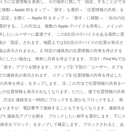
のデバイスに位置情報を更新し、その場所に残して「固定」することができ
」に移動→Apple IDをタップ→「探す」を選択→「位置情報の共有」を
」を開く → Apple ID をタップ → 「探す」に移動 → 「自分の位
選択する。 この方法は、複数の Apple デバイスを所有し、メインの
持したいユーザーに最適です。 この2台目のデバイスをある場所に置
報が「固定」されます。地図上では2台目のデバイスの位置が表示さ
は表示されません。 2. 特定の連絡先の位置情報の共有を停止する
したい場合は、簡単に共有を停止できます。 方法1：Find Myで位
neで「探す」アプリを開きます。 ステップ2: 下部の「ユーザー」タブを
の連絡先が表示されます。 ステップ3: 位置情報の共有を停止した
報の共有を停止」をタップします。 注: この方法で位置情報の共有を一
たの位置情報も表示されなくなります。ただし、後で位置情報の共有
 方法2: 連絡先を一時的にブロックする 誰かをブロックすると、相
なりますが、電話番号で連絡することもできなくなります。連絡先を
プ1: 連絡先アプリを開き、ブロックしたい相手を選択します。下にス
連絡先をブロック」をタップして確定します。 ブロックされると、あ