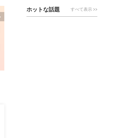
ホットな話題
すべて表示
>>
>
iOSデバイス向けロケ
ンジャー
カスタマイズされたルートと速度でiOSデ
もっと詳しく知る
>>