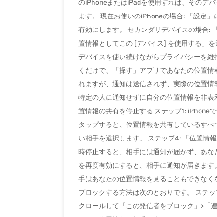
のiPhoneまたはiPadを使用すれば、そ
ます。 現在お使いのiPhoneの場合: 「設定
有効にします。 セカンダリデバイスの場合: 「設定
置情報としてこの [デバイス] を使用する」を
デバイスを使い続けながらプライバシーを維
くだけで、「探す」アプリであなたの位置情
れますが、通知は送信されず、実際の位置情報
特定の人に通知せずに自分の位置情報を非表示に
置情報の共有を停止する ステップ1: iPho
タップすると、位置情報を共有しているすべて
い相手を選択します。 ステップ4: 「位置情
時停止すると、相手には通知が届かず、あな
を再度有効にすると、相手に通知が届きます。
手はあなたの位置情報を見ることもできなく
ブロックする方法は次のとおりです。 ステッ
クロールして「この発信者をブロック」>「