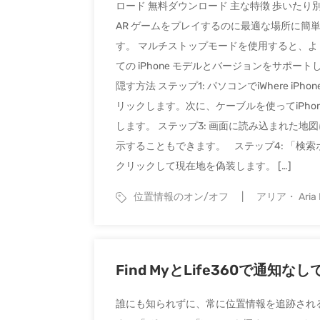
ロード 無料ダウンロード 主な特徴 歩いたり別
AR ゲームをプレイするのに最適な場所に簡単
す。 マルチストップモードを使用すると、よ
ての iPhone モデルとバージョンをサポートしま
隠す方法 ステップ1: パソコンでiWhere iPh
リックします。次に、ケーブルを使ってiPho
します。 ステップ3: 画面に読み込まれた
示することもできます。 ステップ4: 「検
クリックして現在地を偽装します。 […]
位置情報のオン/オフ
アリア・ Aria 
Find MyとLife360で通
誰にも知られずに、常に位置情報を追跡され