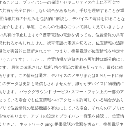
することは、プライバシーの保護とセキュリティの向上に不可欠で
の共有が完全に停止しない場合があるため、手順を理解することが重
位置情報共有の仕組みを包括的に解説し、デバイスの電源を切ることな
ご紹介します。早速、これらの仕組みについて詳しく見ていきましょ
の共有は停止しますか? 携帯電話の電源を切っても、位置情報の共有
思われるかもしれません。携帯電話の電源を切ると、位置情報の追跡
の通信が実質的に遮断されます（つまり、携帯電話が位置情報を特定す
いうことです）。しかし、位置情報が追跡される可能性は部分的にし
す。 最後に確認された場所: 携帯電話の電源を切っても、最後に確
あります。この情報は通常、デバイスのメモリまたはSIMカードに保
このデータは更新も送信もされませんが、誰かがデバイスに物理的に
ります。 バックグラウンド サービス: スマートフォン上の一部のア
なっている場合でも位置情報へのアクセスを許可している場合があり
プリで位置情報の追跡機能を有効にしている場合、それらのアプリは
能性があります。アプリの設定とプライバシー権限を確認し、位置情
さい。 ネットワーク ping: 携帯電話の電源を切ると、携帯電話ネ