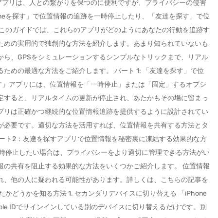
といったアプリは、人との繋がりを保つのに便利ですが、プライバシーの侵害
oneを探す」で位置情報の追跡を一時停止したり、「友達を探す」で位
 このガイドでは、これらのアプリがどのようにあなたの行動を追跡す
ための実用的で独創的な方法を紹介します。あまり知られていないも
から、GPSをシミュレーションするシンプルなトリックまで、リアル
ための最適な方法をご紹介します。 パート 1: 「友達を探す」で位
探す」アプリには、位置情報を「一時停止」または「固定」するオプシ
定すると、リアルタイムの更新が停止され、あたかもその場に留まっ
プリは正確かつ継続的な位置情報追跡を提供するように設計されてい
が必要です。適切な方法を活用すれば、位置情報を共有する方法とタ
パート2：友達を探すアプリで位置情報を秘密裏に凍結する効果的な方
一時停止したい場合は、プライバシーをより適切に管理できる方法がい
報の共有を阻止する効果的な方法をいくつかご紹介します。 位置情報
れ、他の人に疑われる可能性があります。詳しくは、こちらの記事を
どうかを知る方法 1. セカンダリデバイスに切り替える 「iPhone
le IDでサインインしている別のデバイスに切り替えるだけです。別