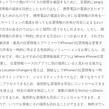
ットワーク側がデバイスの状態を確認するために、定期的にpingを
位置情報の追跡を目的としたものではなく、携帯電話の電源がまだオフ
するためのものです。 携帯電話の電源を切らずに位置情報の共有を一
 スマートフォンの電源を切っても位置情報の共有が完全に止まるわけ
の方法があるのではないかと疑問に思うかもしれません。しかし、朗
置情報の共有を一時的に停止する方法がいくつかあります。それぞれ
解決策：最高の位置情報スプーファーでiPhoneの位置情報を変更す
報の共有を一時的に停止する包括的なソリューションをお探しなら、信
す。特におすすめの位置情報偽装アプリは iWhere iPhone位置
標を変更し、位置情報ベースのアプリに別の場所にいると思わせる強力な
e Location Changerを使えば、脱獄なしでiPhoneの位置情報を一時
ルチストップモード、ジョイスティックモードなど、様々なモードで
機能にアクセスできるため、仮想的な居場所を完全にコントロールできま
 Changer を使えば、特定の場所を指定したり、複数の場所を1m/sから50m/s
りできるため、仮想的な居場所を完全にコントロールできます。ま
ので、いつでも簡単にその場所を訪れることができます。 無料ダウン