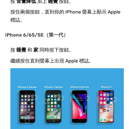
按
音量降低
加上
睡覺
按鈕。
按住兩個按鈕，直到你的 iPhone 螢幕上顯示 Apple
標誌。
iPhone 6/6S/SE（第一代）
按
睡覺
和
家
同時按下按鈕。
繼續按住直到螢幕上出現 Apple 標誌。