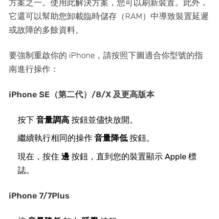
方案之一。使用此解決方案，您可以刷新裝置。此外，
它還可以幫助您卸載臨時儲存（RAM）中導致裝置延遲
或故障的多餘資料。
要強制重啟你的 iPhone，請按照下圖適合你型號的指
南進行操作：
iPhone SE（第二代）/8/X 及更高版本
按下
音量調高
按鈕並儘快放開。
繼續執行相同的操作
音量降低
按鈕。
現在，按住
邊
按鈕，直到您的裝置顯示 Apple 標
誌。
iPhone 7/7Plus