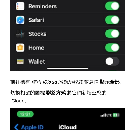
前往標有
使用 ICloud 的應用程式
並選擇
顯示全部
.
切換相應的圖標
聯絡方式
將它們新增至您的
iCloud。