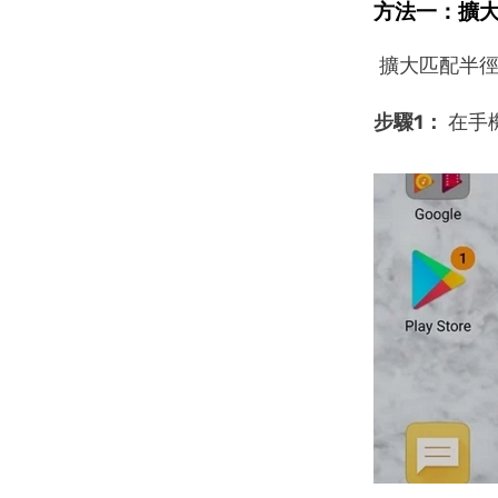
方法一：擴
擴大匹配半徑
步驟1：
在手機