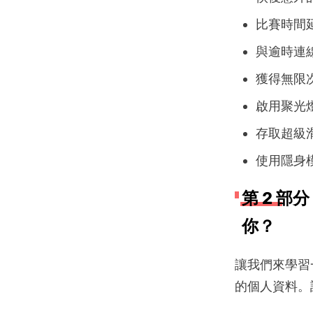
比賽時間
與逾時連
獲得無限
啟用聚光
存取超級
使用隱身
第 2 部
你？
讓我們來學習
的個人資料。