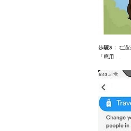
步驟3：
在過
「應用」。