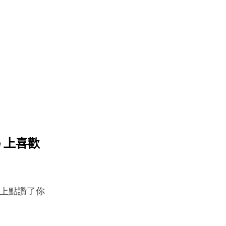
e 上喜歡
 上點讚了你