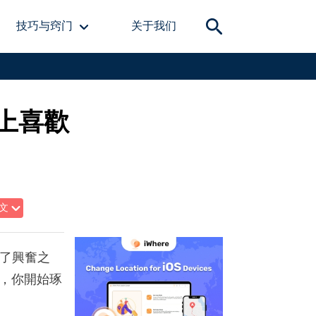
技巧与窍门
关于我们
 上喜歡
文
除了興奮之
，你開始琢