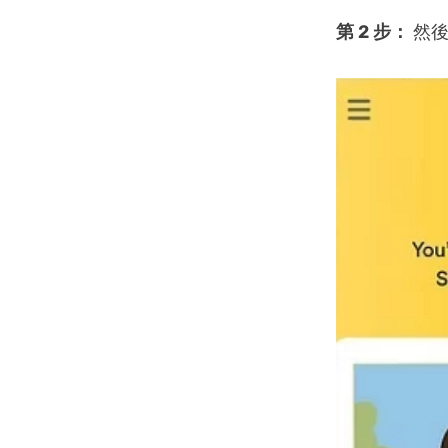
第 2 步：
然