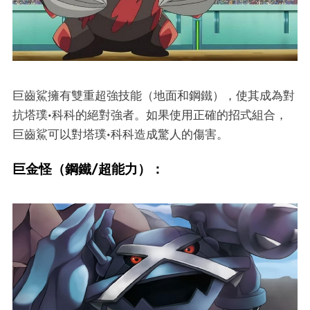
巨齒鯊擁有雙重超強技能（地面和鋼鐵），使其成為對
抗塔璞·科科的絕對強者。如果使用正確的招式組合，
巨齒鯊可以對塔璞·科科造成驚人的傷害。
巨金怪（鋼鐵/超能力）：