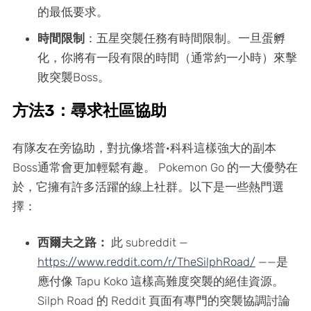
的最低要求。
時間限制
：五星突襲任務有時間限制。一旦蛋孵
化，你將有一段有限的時間（通常約一小時）來擊
敗突襲Boss。
方法3：尋求社區協助
有隊友在旁協助，對抗像塔普·科科這樣強大的副本
Boss通常會更加輕鬆有趣。 Pokemon Go 的一大優勢在
於，它擁有許多活躍的線上社群。以下是一些熱門選
擇：
西爾夫之路：
此 subreddit —
https://www.reddit.com/r/TheSilphRoad/
——是
應付像 Tapu Koko 這樣高難度突襲的絕佳資源。
Silph Road 的 Reddit 頁面有專門的突襲協調討論