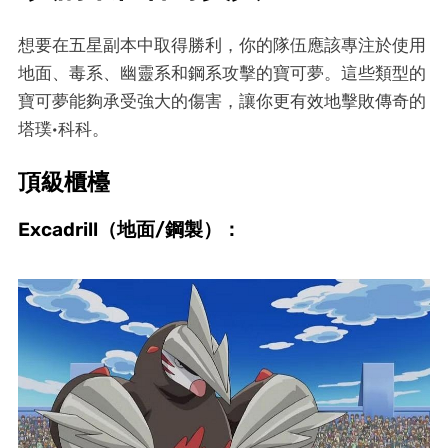
想要在五星副本中取得勝利，你的隊伍應該專注於使用
地面、毒系、幽靈系和鋼系攻擊的寶可夢。這些類型的
寶可夢能夠承受強大的傷害，讓你更有效地擊敗傳奇的
塔璞·科科。
頂級櫃檯
Excadrill（地面/鋼製）：