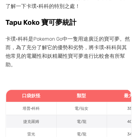
了解一下卡璞·科科的特別之處！
Tapu Koko 寶可夢統計
卡璞·科科是Pokemon Go中一隻用途廣泛的寶可夢。然
而，為了充分了解它的優勢和劣勢，將卡璞·科科與其
他常見的電屬性和妖精屬性寶可夢進行比較會有所幫
助。
口袋妖怪
類型
最大 C
塔普·科科
電/仙女
3582
捷克羅姆
電/龍
4038
雷光
電/龍
3452