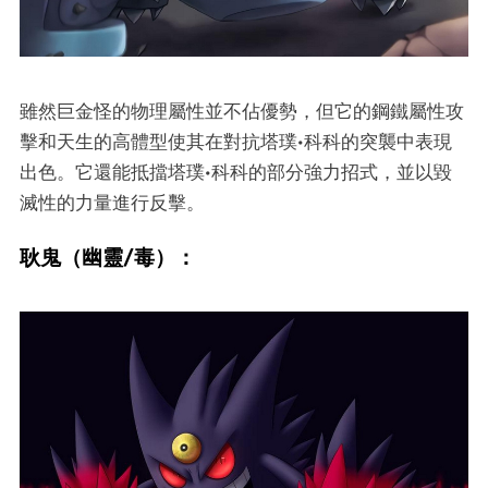
雖然巨金怪的物理屬性並不佔優勢，但它的鋼鐵屬性攻
擊和天生的高體型使其在對抗塔璞·科科的突襲中表現
出色。它還能抵擋塔璞·科科的部分強力招式，並以毀
滅性的力量進行反擊。
耿鬼（幽靈/毒）：