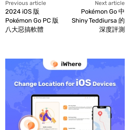
Previous article
Next article
2024 iOS 版
Pokémon Go 中
Pokémon Go PC 版
Shiny Teddiursa 的
八大惡搞軟體
深度評測