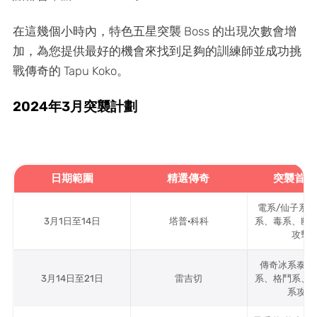
在這幾個小時內，特色五星突襲 Boss 的出現次數會增
加，為您提供最好的機會來找到足夠的訓練師並成功挑
戰傳奇的 Tapu Koko。
2024年3月突襲計劃
日期範圍
精選傳奇
突襲首領
電系/仙子系
3月1日至14日
塔普·科科
系、毒系、幽
攻擊
傳奇冰系泰坦
3月14日至21日
雷吉切
系、格鬥系、
系攻擊