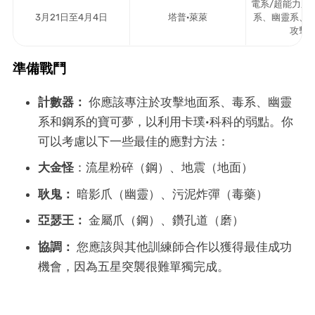
電系/超能力系
3月21日至4月4日
塔普·萊萊
系、幽靈系、
攻擊
準備戰鬥
計數器：
你應該專注於攻擊地面系、毒系、幽靈
系和鋼系的寶可夢，以利用卡璞·科科的弱點。你
可以考慮以下一些最佳的應對方法：
大金怪
：流星粉碎（鋼）、地震（地面）
耿鬼：
暗影爪（幽靈）、污泥炸彈（毒藥）
亞瑟王：
金屬爪（鋼）、鑽孔道（磨）
協調：
您應該與其他訓練師合作以獲得最佳成功
機會，因為五星突襲很難單獨完成。