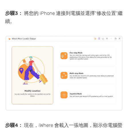
步驟3：
將您的 iPhone 連接到電腦並選擇“修改位置”繼
續。
步驟4：
現在，iWhere 會載入一張地圖，顯示你電腦螢