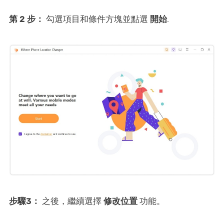
第 2 步：
勾選項目和條件方塊並點選
開始
.
步驟3：
之後，繼續選擇
修改位置
功能。