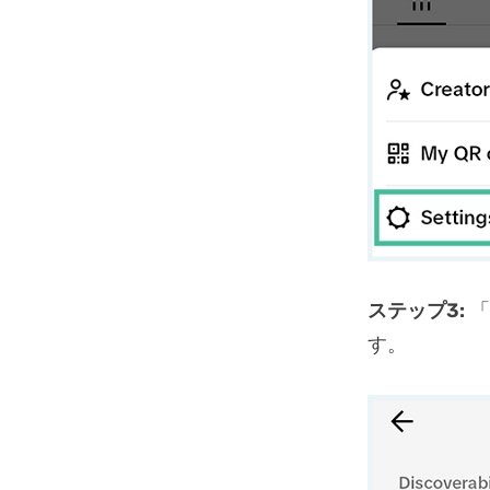
ステップ3:
「
す。