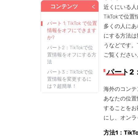
<
コンテンツ
近くにいる人
TikTok
パート 1: TikTok で位置
多くの人にあ
情報をオフにできます
にする方法は
か?
うなどです。
パート2：TikTokで位
ご覧ください
置情報をオフにする方
法
パート2
パート3：TikTokで位
置情報を変更するに
は？超簡単！
海外のコンテ
あなたの位置
することをお
にし、オンラ
方法1：Ti