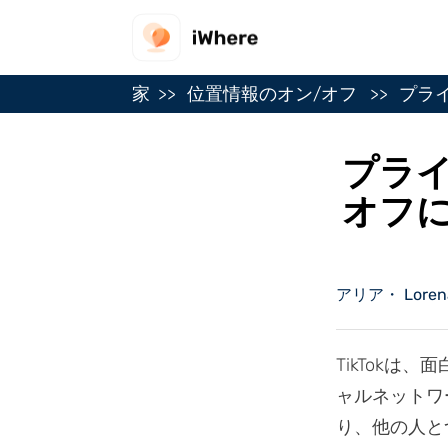
家
位置情報のオン/オフ
プライ
プライ
オフ
アリア・ Lorena 
TikTok
ャルネットワ
り、他の人とつ