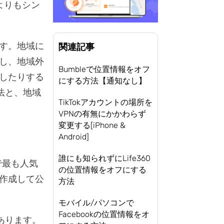
pよりもシン
す。地域に
関連記事
し、地域外
Bumbleで位置情報をオフ
したりする
にする方法【通知なし】
法と、地域
TikTokアカウントの場所を
。
VPNの有無にかかわらず
変更する[iPhone &
Android]
誰にも知られずにLife360
画で最も人気
の位置情報をオフにする
作成して公
方法
モバイル/パソコンで
Facebookの位置情報をオ
あります。