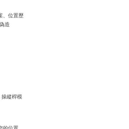
檔案、位置歷
偽造
、操縱桿模
您的位置。