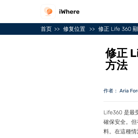
首页
修复位置
修正 Life 3
修正 L
方法
作者： Aria For
Life36
確保安全。但有
料。在這種情