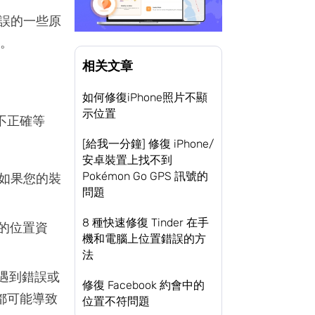
錯誤的一些原
上。
相关文章
如何修復iPhone照片不顯
示位置
不正確等
[給我一分鐘] 修復 iPhone/
安卓裝置上找不到
Pokémon Go GPS 訊號的
如果您的裝
問題
8 種快速修復 Tinder 在手
置的位置資
機和電腦上位置錯誤的方
法
會遇到錯誤或
修復 Facebook 約會中的
都可能導致
位置不符問題