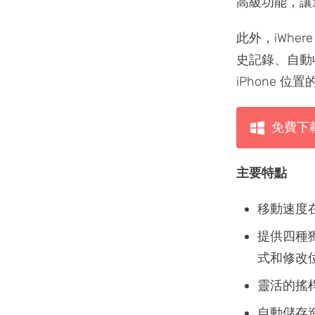
高級功能，讓
此外，iWhe
史記錄、自動
iPhone 位
免費下
主要特點
移動速度在
提供四種獨
式和修改
靈活的搖
自動儲存