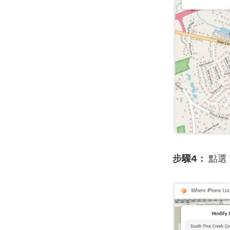
步驟4：
點選