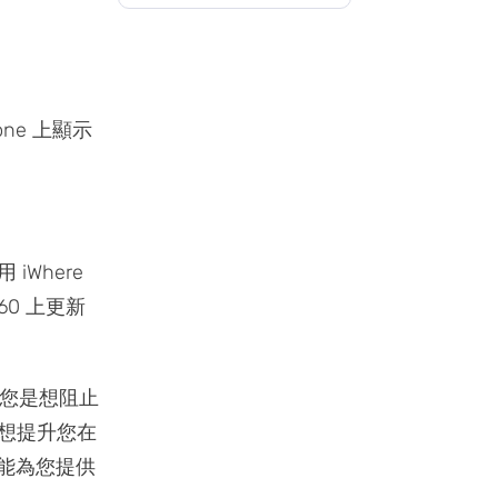
one 上顯示
iWhere
60 上更新
您是想阻止
或想提升您在
都能為您提供