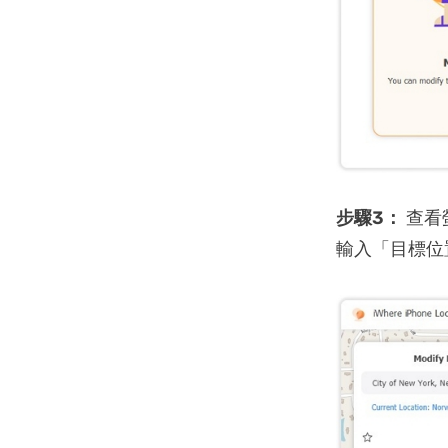
步驟3：
查看
輸入「目標位