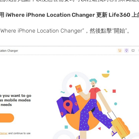
Where iPhone Location Changer 更新 Life360
Where iPhone Location Changer”，然後點擊“開始”。