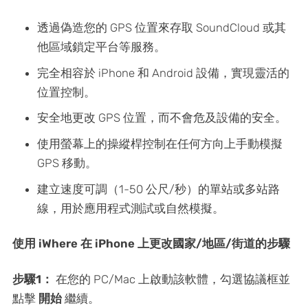
透過偽造您的 GPS 位置來存取 SoundCloud 或其
他區域鎖定平台等服務。
完全相容於 iPhone 和 Android 設備，實現靈活的
位置控制。
安全地更改 GPS 位置，而不會危及設備的安全。
使用螢幕上的操縱桿控制在任何方向上手動模擬
GPS 移動。
建立速度可調（1-50 公尺/秒）的單站或多站路
線，用於應用程式測試或自然模擬。
使用 iWhere 在 iPhone 上更改國家/地區/街道的步驟
步驟1：
在您的 PC/Mac 上啟動該軟體，勾選協議框並
點擊
開始
繼續。