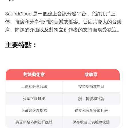
SoundCloud 是一個線上音訊分發平台，允許用戶上
傳、推廣和分享他們的音樂或播客。它因其龐大的音樂
庫、簡潔的介面以及對獨立創作者的支持而廣受歡迎。
主要特點：
對於藝術家
致聽眾
上傳和分享音訊
按類型播放曲目
分享下載鏈接
讚、轉發和評論
追蹤參與度指標
建立和分享播放列表
將更新發佈到社群媒體
保存歌曲以供離線收聽