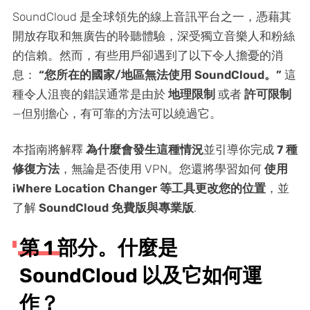
SoundCloud 是全球領先的線上音訊平台之一，憑藉其
開放存取和無廣告的聆聽體驗，深受獨立音樂人和粉絲
的信賴。然而，有些用戶卻遇到了以下令人擔憂的消
息：
“您所在的國家/地區無法使用 SoundCloud。”
這
種令人沮喪的錯誤通常是由於
地理限制
或者
許可限制
—但別擔心，有可靠的方法可以繞過它。
本指南將解釋
為什麼會發生這種情況
並引導你完成
7 種
修復方法
，無論是否使用 VPN。您還將學習如何
使用
iWhere Location Changer 等工具更改您的位置
，並
了解
SoundCloud 免費版與專業版
.
第 1 部分。什麼是
SoundCloud 以及它如何運
作？