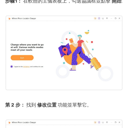
步驟1：
在軟體的主儀表板上，勾選協議框並點擊
開始
.
第 2 步：
找到
修改位置
功能並單擊它。