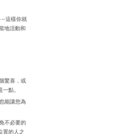
置——這樣你就
現當地活動和
個驚喜，或
這一點。
也能讓您為
免不必要的
位置的人之