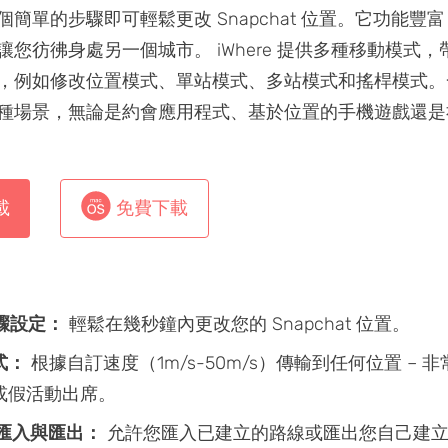
簡單的步驟即可輕鬆更改 Snapchat 位置。它功能豐
讓您彷彿身處另一個城市。 iWhere 提供多種移動模式
，例如修改位置模式、單站模式、多站模式和搖桿模式。
種場景，無論是約會應用程式、基於位置的手機遊戲還是
載
免費下載
步驟設定：
輕鬆在幾秒鐘內更改您的 Snapchat 位置。
式：
根據自訂速度（1m/s-50m/s）傳輸到任何位置 – 
或假活動出席。
線匯入與匯出：
允許您匯入已建立的路線或匯出您自己建