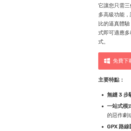
它讓您只需三個
多高級功能，
比的逼真體驗
式即可適應多
式。
免費下
主要特點：
無縫 3 
一站式模
的惡作劇
GPX 路