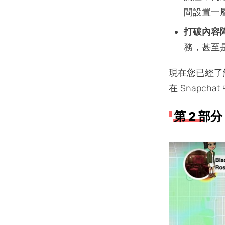
間設置一
打破內容
務，甚至是
現在您已經了解
在 Snapch
第 2 部