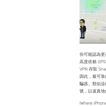
你可能認為更改 
高度依賴 G
VPN 存取 S
因此，最可靠的
騙器。類似這
號，以逼真地偽
iWhere iP