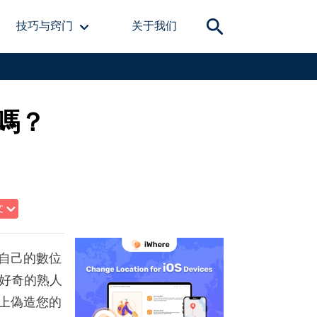
技巧与窍门
关于我们
置嗎？
文
控自己的數位
好奇的熟人
 上偽造您的