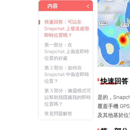
<
内容
快速回答：可以在
Snapchat 上發送虛假
即時位置嗎？
第一部分：在
Snapchat 上偽造即時
位置的好處
第 2 部分：如何在
Snapchat 中偽造即時
快速回答：
位置？
第 3 部分：幽靈模式可
是的，Sna
以幫助我隱藏我的即時
位置嗎？
覆蓋手機 GP
常見問題解答
及其他基於位