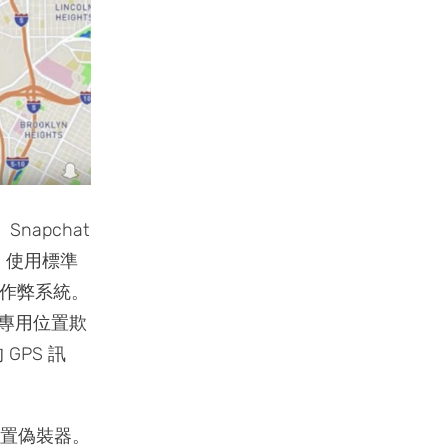
napchat
，使用標準
的反作弊系統。
的專用位置欺
GPS 訊
強大位置偽裝器。