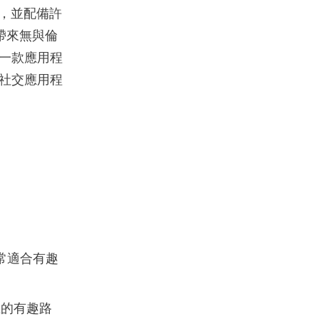
富，並配備許
，帶來無與倫
一款應用程
社交應用程
非常適合有趣
立的有趣路