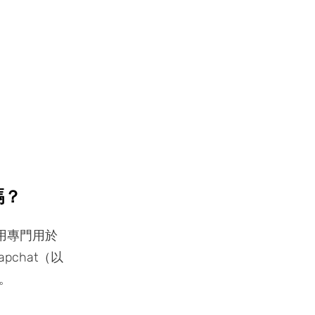
嗎？
使用專門用於
chat（以
。