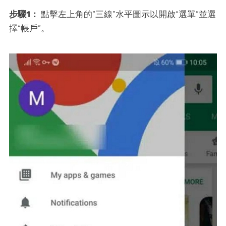
步驟1：
點擊左上角的“三線”水平圖示以開啟“選單”並選
擇“帳戶”。