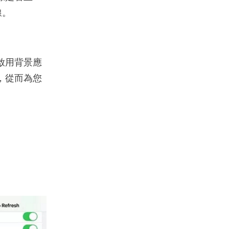
線。
要啟用背景應
置，從而為您