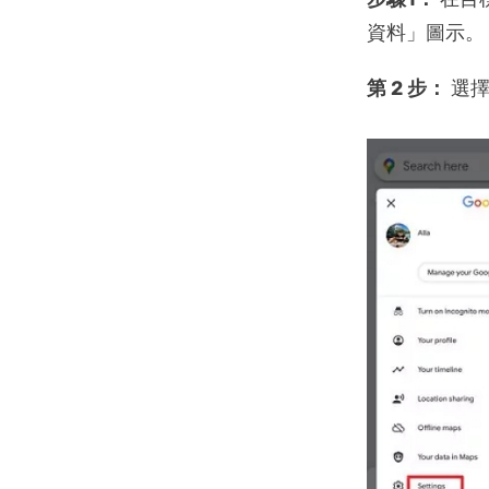
資料」圖示。
第 2 步：
選擇