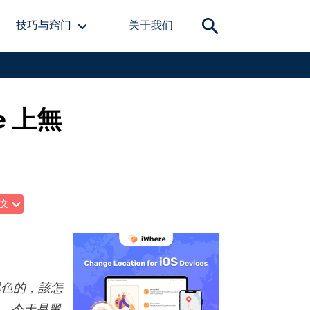
技巧与窍门
关于我们
e 上無
文
黑色的，該怎
。今天是黑