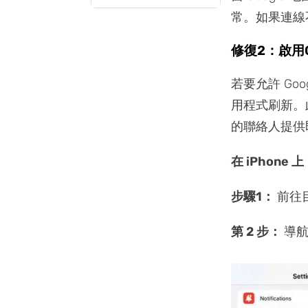
常。如果連線
修復2：啟用G
若要允許 G
用程式刷新。
的聯絡人提供
在 iPhone 上
步驟1：
前往目
第 2 步：
導航