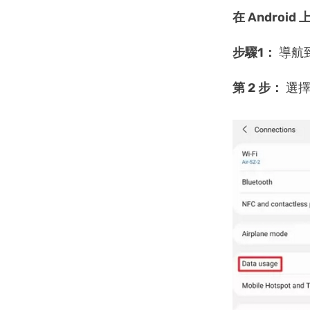
在 Android 
步驟1：
導航到
第 2 步：
選擇