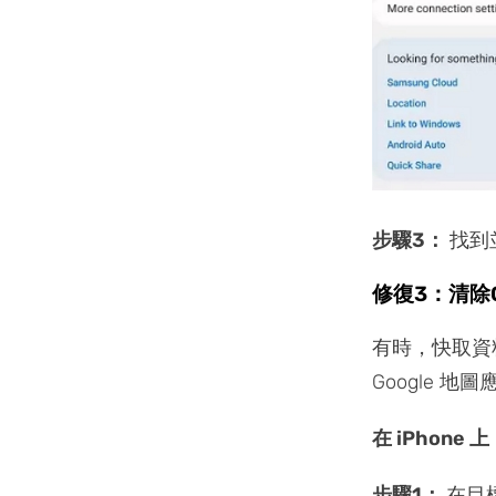
步驟3：
找到
修復3：清除G
有時，快取資
Google 
在 iPhone 上
步驟1：
在目