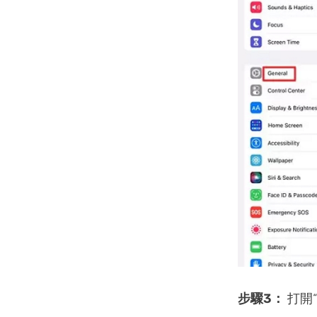
步驟3：
打開“